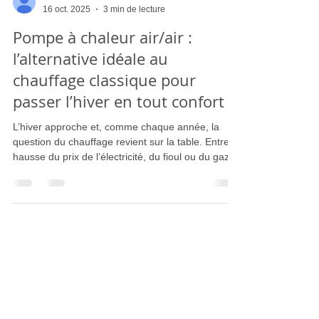
le marchand arnaud
16 oct. 2025
3 min de lecture
Pompe à chaleur air/air :
l’alternative idéale au
chauffage classique pour
passer l’hiver en tout confort
L’hiver approche et, comme chaque année, la
question du chauffage revient sur la table. Entre la
hausse du prix de l’électricité, du fioul ou du gaz,
de nombreux foyers cherchent une solution à la
fois économique, performante et durable.La
pompe à chaleur air/air, aussi appelée
climatisation réversible, s’impose aujourd’hui
comme l’une des meilleures options pour chauffer
efficacement son logement tout en maîtrisant sa