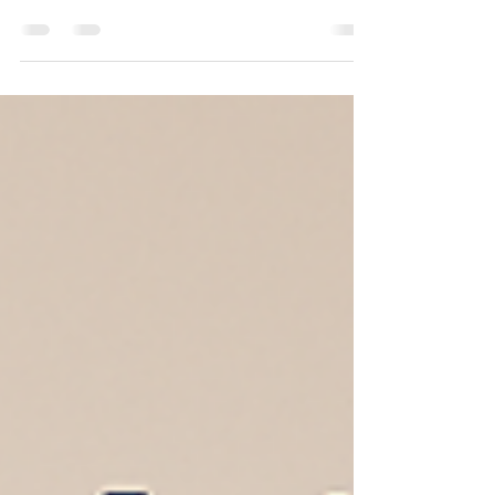
vos besoins : surface, isolation, orientation,
habitudes de vie…Cela me permet de vous
proposer le modèle de pompe à chaleur le plus
adapté, pour un confort optimal en toute saison.