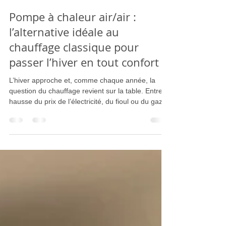
le marchand arnaud
16 oct. 2025
3 min de lecture
Pompe à chaleur air/air :
l’alternative idéale au
chauffage classique pour
passer l’hiver en tout confort
L’hiver approche et, comme chaque année, la
question du chauffage revient sur la table. Entre la
hausse du prix de l’électricité, du fioul ou du gaz,
de nombreux foyers cherchent une solution à la
fois économique, performante et durable.La
pompe à chaleur air/air, aussi appelée
climatisation réversible, s’impose aujourd’hui
comme l’une des meilleures options pour chauffer
efficacement son logement tout en maîtrisant sa
consommation énergétique.