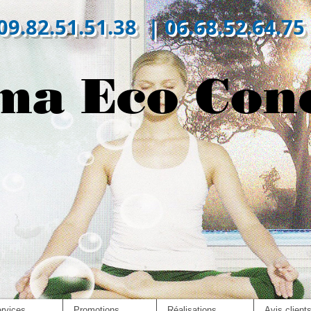
09.82.51.51.38 | 06.68.52.64.75
ma Eco Con
rvices
Promotions
Réalisations
Avis client