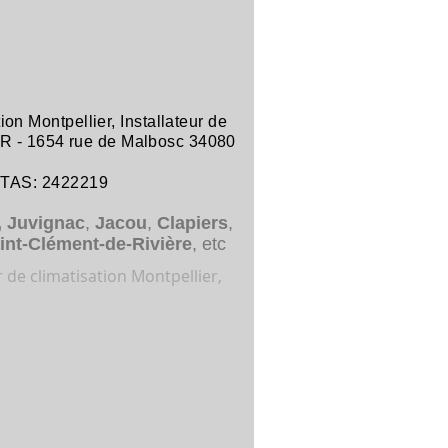
tion Montpellier
,
Installateur de
R -
1654 rue de Malbosc 34080
ITAS: 2422219
,
Juvignac
,
Jacou
,
Clapiers
,
int-Clément-de-Rivière
, etc
r de climatisation Montpellier,