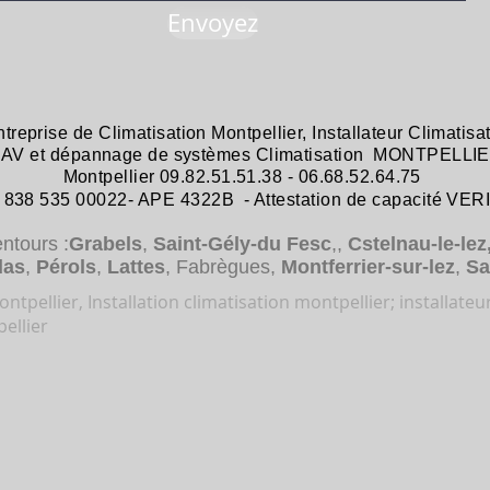
Envoyez
ntreprise de
Climatisation Montpellier
,
Installateur Climatisa
 SAV et dépannage
de systèmes
Climatisation MONTPELLIE
Montpellier 09.82.51.51.38 - 06.68.52.64.75
38 535 00022- APE 4322B - Attestation de capacité VER
entours :
Grabels
,
Saint-Gély-du Fesc
,,
Cstelnau-le-lez
das
,
Pérols
,
Lattes
, Fabrègues,
Montferrier-sur-lez
,
Sa
ntpellier, Installation climatisation montpellier; installateu
ellier