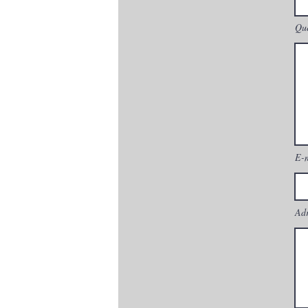
Que
E-
Adr