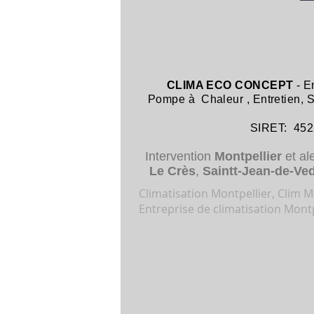
CLIMA ECO CONCEPT
- E
Pompe à Chaleur
,
Entretien,
SIRET: 452 8
Intervention
Montpellier
et al
Le Crès
,
Saintt-Jean-de-Ve
Climatisation Montpellier, Clim Mo
Entreprise de climatisation Montp