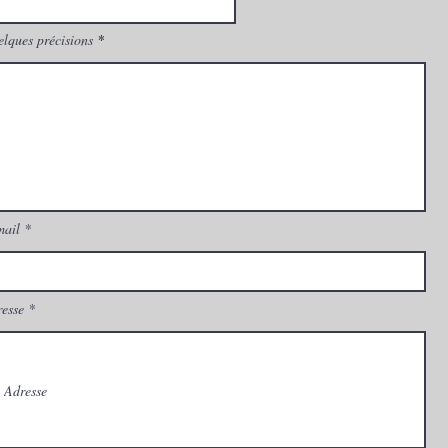
lques précisions
mail
esse