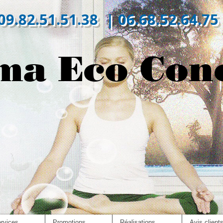
09.82.51.51.38 | 06.68.52.64.75
ma Eco Con
rvices
Promotions
Réalisations
Avis client