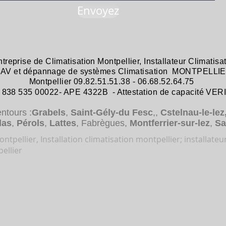
Envoyez
ntreprise de
Climatisation Montpellier
,
Installateur Climatisa
 SAV et dépannage
de systèmes
Climatisation MONTPELLIE
Montpellier 09.82.51.51.38 - 06.68.52.64.75
38 535 00022- APE 4322B - Attestation de capacité VER
entours :
Grabels
,
Saint-Gély-du Fesc
,,
Cstelnau-le-lez
das
,
Pérols
,
Lattes
, Fabrègues,
Montferrier-sur-lez
,
Sa
ntpellier, Installation climatisation montpellier; installateu
ellier