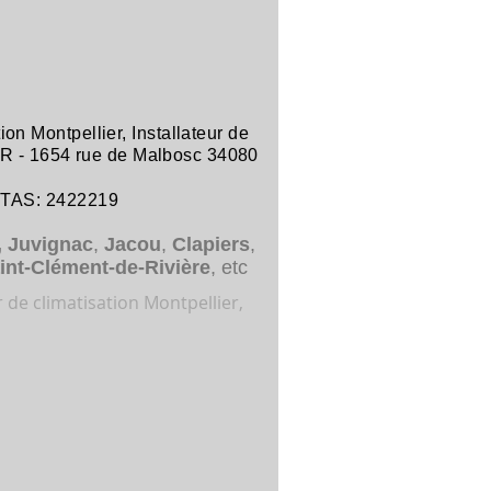
tion Montpellier
,
Installateur de
R -
1654 rue de Malbosc 34080
ITAS: 2422219
,
Juvignac
,
Jacou
,
Clapiers
,
int-Clément-de-Rivière
, etc
r de climatisation Montpellier,