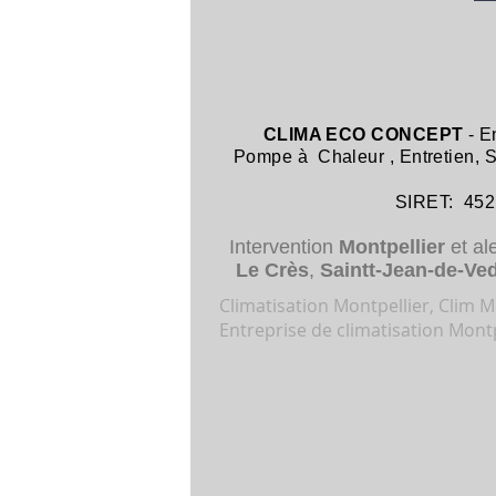
CLIMA ECO CONCEPT
- E
Pompe à Chaleur
,
Entretien,
SIRET: 452 8
Intervention
Montpellier
et al
Le Crès
,
Saintt-Jean-de-Ve
Climatisation Montpellier, Clim Mo
Entreprise de climatisation Montp