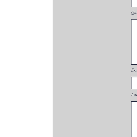
Que
E-
Adr