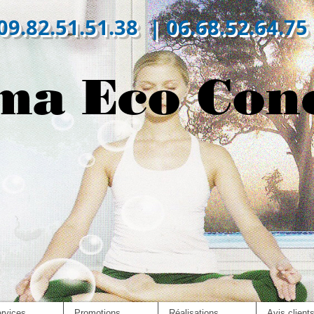
09.82.51.51.38 | 06.68.52.64.75
ma Eco Con
rvices
Promotions
Réalisations
Avis client