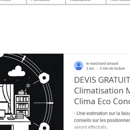
le marchand arnaud
1 avr.
2 min de lecture
DEVIS GRATUIT 
Climatisation M
Clima Eco Conc
- Une estimation sur la faisabilité du chantier ai
conseils sur les positionnements 
seront effectués,