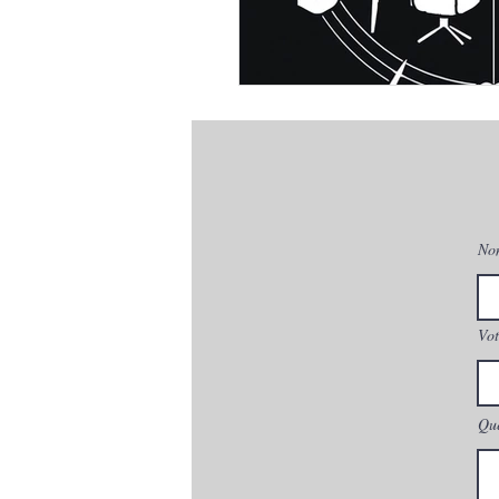
No
Vot
Que