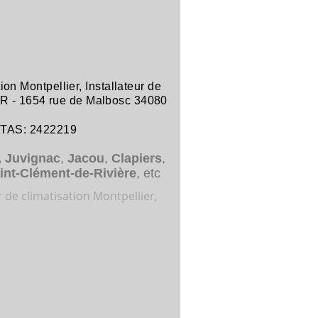
tion Montpellier
,
Installateur de
R -
1654 rue de Malbosc 34080
ITAS: 2422219
,
Juvignac
,
Jacou
,
Clapiers
,
int-Clément-de-Rivière
, etc
r de climatisation Montpellier,