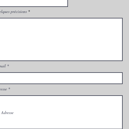
lques précisions
mail
esse