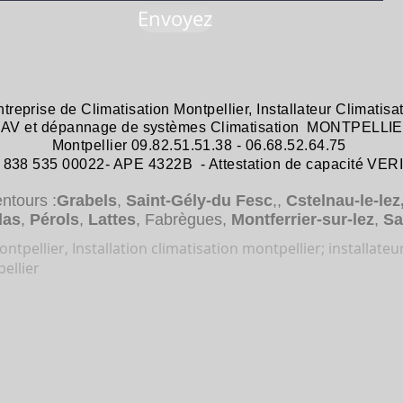
Envoyez
ntreprise de
Climatisation Montpellier
,
Installateur Climatisa
 SAV et dépannage
de systèmes
Climatisation MONTPELLIE
Montpellier 09.82.51.51.38 - 06.68.52.64.75
38 535 00022- APE 4322B - Attestation de capacité VER
entours :
Grabels
,
Saint-Gély-du Fesc
,,
Cstelnau-le-lez
das
,
Pérols
,
Lattes
, Fabrègues,
Montferrier-sur-lez
,
Sa
ntpellier, Installation climatisation montpellier; installateu
ellier