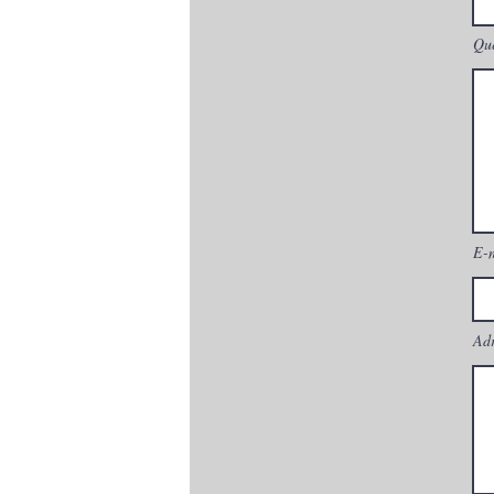
Que
E-
Adr