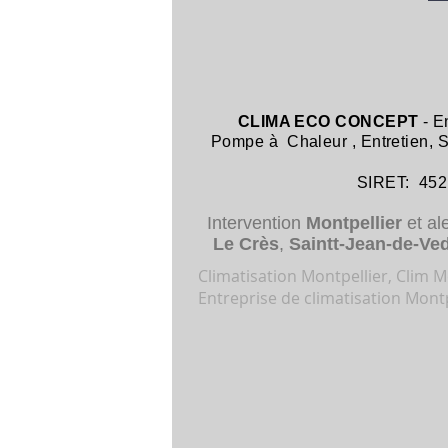
CLIMA ECO CONCEPT
- E
Pompe à Chaleur
,
Entretien,
SIRET: 452 8
Intervention
Montpellier
et al
Le Crès
,
Saintt-Jean-de-Ve
Climatisation Montpellier, Clim Mo
Entreprise de climatisation Montp