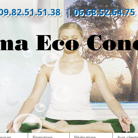
09.82.51.51.38 | 06.68.52.64.75
ma Eco Con
rvices
Promotions
Réalisations
Avis client