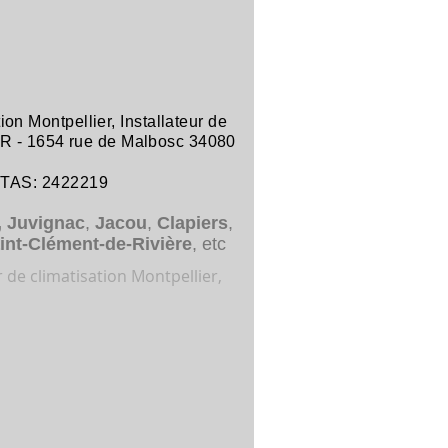
tion Montpellier
,
Installateur de
R -
1654 rue de Malbosc 34080
ITAS: 2422219
,
Juvignac
,
Jacou
,
Clapiers
,
int-Clément-de-Rivière
, etc
r de climatisation Montpellier,