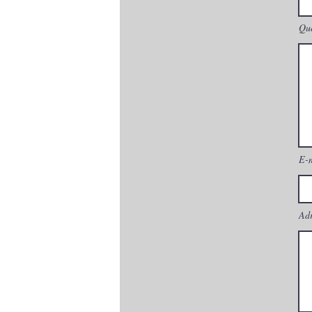
Que
E-
Adr