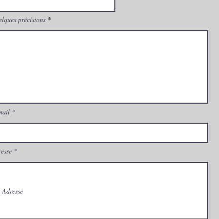
lques précisions
mail
esse