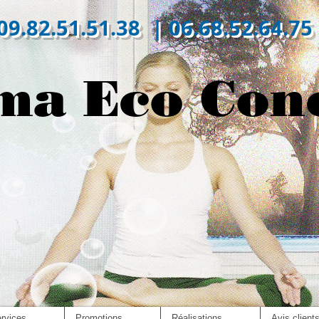
09.82.51.51.38 | 06.68.52.64.75
ma Eco Con
rvices
Promotions
Réalisations
Avis client