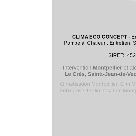
CLIMA ECO CONCEPT
- E
Pompe à Chaleur
,
Entretien,
SIRET: 452 8
Intervention
Montpellier
et al
Le Crès
,
Saintt-Jean-de-Ve
Climatisation Montpellier, Clim Mo
Entreprise de climatisation Montp