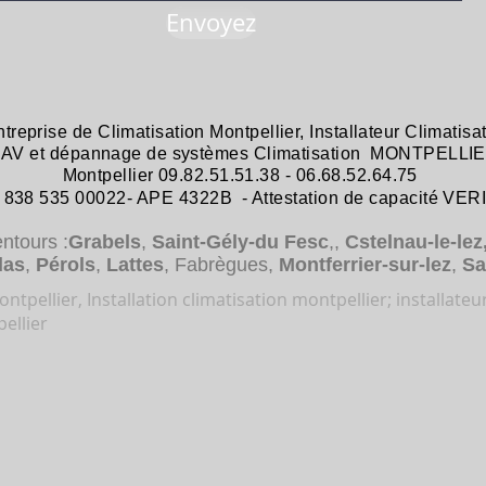
Envoyez
ntreprise de
Climatisation Montpellier
,
Installateur Climatisa
 SAV et dépannage
de systèmes
Climatisation MONTPELLIE
Montpellier 09.82.51.51.38 - 06.68.52.64.75
38 535 00022- APE 4322B - Attestation de capacité VER
entours :
Grabels
,
Saint-Gély-du Fesc
,,
Cstelnau-le-lez
das
,
Pérols
,
Lattes
, Fabrègues,
Montferrier-sur-lez
,
Sa
ntpellier, Installation climatisation montpellier; installateu
ellier