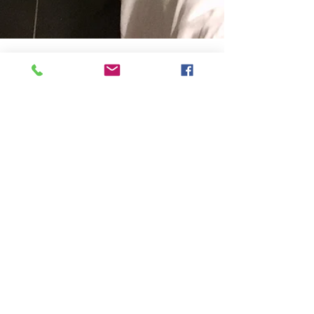
le marchand arnaud
23 mars 2025
2 min de lecture
Comment choisir le bon
installateur de climatisation
réversible pour votre maison ?
Installateur de climatisation
réversible
Lorsqu'il s'agit d'installer un système de
climatisation réversible dans votre maison, il est
crucial de choisir un installateur expérimenté