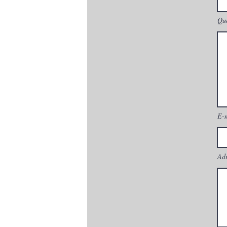
Que
E-
Adr