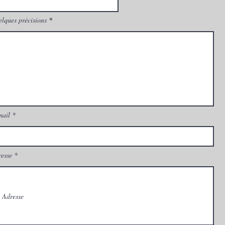
lques précisions
mail
esse