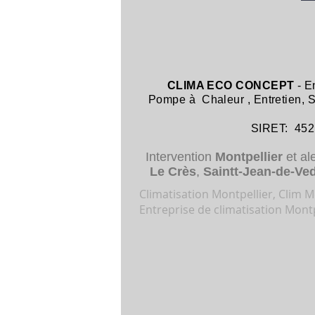
CLIMA ECO CONCEPT
- E
Pompe à Chaleur
,
Entretien,
SIRET: 452 8
Intervention
Montpellier
et al
Le Crès
,
Saintt-Jean-de-Ve
Climatisation Montpellier, Clim Mo
Entreprise de climatisation Montp