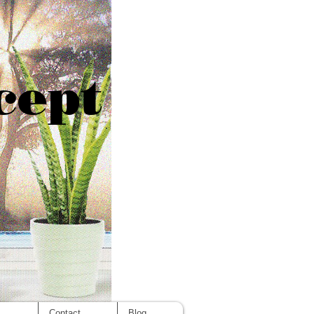
cept
s
Contact
Blog