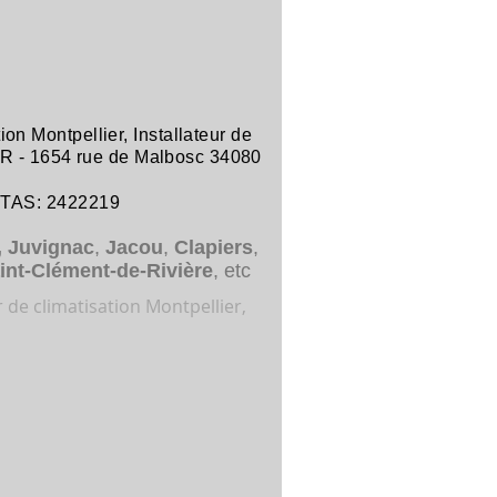
tion Montpellier
,
Installateur de
R -
1654 rue de Malbosc 34080
ITAS: 2422219
,
Juvignac
,
Jacou
,
Clapiers
,
int-Clément-de-Rivière
, etc
r de climatisation Montpellier,