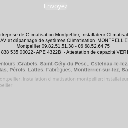
Envoyez
ntreprise de
Climatisation Montpellier
,
Installateur Climatisa
 SAV et dépannage
de systèmes
Climatisation MONTPELLIE
Montpellier 09.82.51.51.38 - 06.68.52.64.75
38 535 00022- APE 4322B - Attestation de capacité VER
entours :
Grabels
,
Saint-Gély-du Fesc
,,
Cstelnau-le-lez
das
,
Pérols
,
Lattes
, Fabrègues,
Montferrier-sur-lez
,
Sa
ntpellier, Installation climatisation montpellier; installateu
ellier