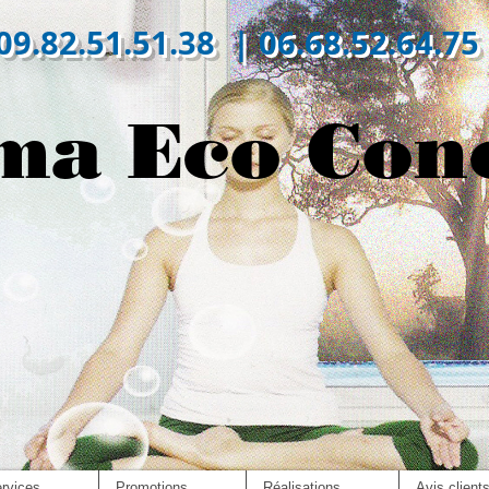
09.82.51.51.38 | 06.68.52.64.75
ma Eco Con
rvices
Promotions
Réalisations
Avis client