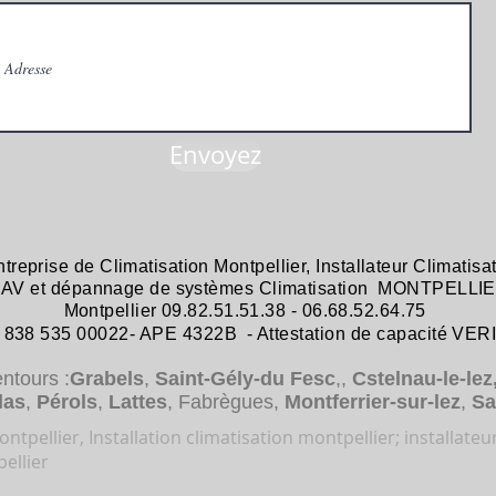
Envoyez
ntreprise de
Climatisation Montpellier
,
Installateur Climatisa
 SAV et dépannage
de systèmes
Climatisation MONTPELLIE
Montpellier 09.82.51.51.38 - 06.68.52.64.75
38 535 00022- APE 4322B - Attestation de capacité VER
entours :
Grabels
,
Saint-Gély-du Fesc
,,
Cstelnau-le-lez
das
,
Pérols
,
Lattes
, Fabrègues,
Montferrier-sur-lez
,
Sa
ntpellier, Installation climatisation montpellier; installateu
ellier