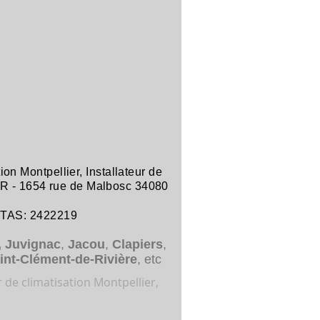
tion Montpellier
,
Installateur de
R -
1654 rue de Malbosc 34080
ITAS: 2422219
,
Juvignac
,
Jacou
,
Clapiers
,
int-Clément-de-Rivière
, etc
r de climatisation Montpellier,