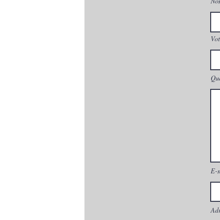
No
Vot
Que
E-
Adr