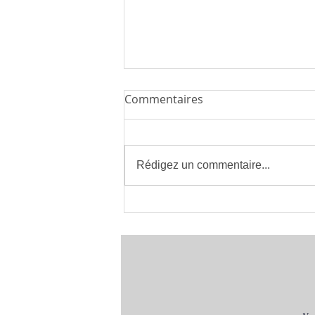
Commentaires
Rédigez un commentaire...
Installateur de Climatisation
à Montpellier 34 | clima eco
concept | France