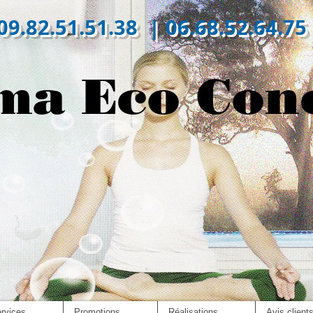
09.82.51.51.38 | 06.68.52.64.75
ma Eco Con
rvices
Promotions
Réalisations
Avis client