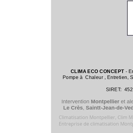
CLIMA ECO CONCEPT
- E
Pompe à Chaleur
,
Entretien,
SIRET: 452 8
Intervention
Montpellier
et al
Le Crès
,
Saintt-Jean-de-Ve
Climatisation Montpellier, Clim Mo
Entreprise de climatisation Montp