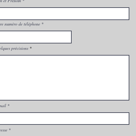
m et Prénom
re numéro de téléphone
lques précisions
mail
esse