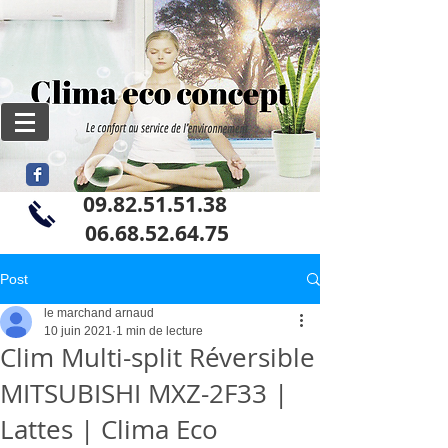
09.82.51.51.38
06
.68.52.64.75
Post
le marchand arnaud
10 juin 2021
1 min de lecture
Clim Multi-split Réversible
MITSUBISHI MXZ-2F33 |
Lattes | Clima Eco