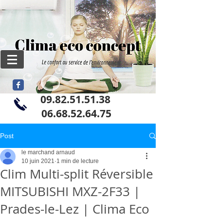
09.82.51.51.38
06
.68.52.64.75
Post
le marchand arnaud
10 juin 2021
1 min de lecture
Clim Multi-split Réversible
MITSUBISHI MXZ-2F33 |
Prades-le-Lez | Clima Eco