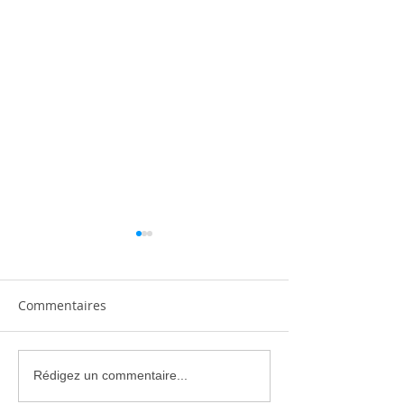
Commentaires
Climatisation réversible
Climatiseur Mit
Rédigez un commentaire...
silencieuse : comment
Electric : Gam