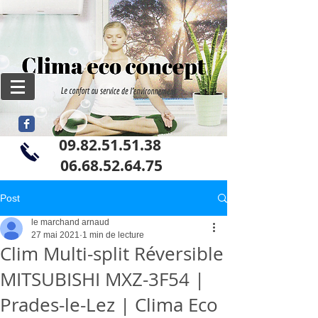
09.82.51.51.38
06
.68.52.64.75
Post
le marchand arnaud
27 mai 2021
1 min de lecture
Clim Multi-split Réversible
MITSUBISHI MXZ-3F54 |
Prades-le-Lez | Clima Eco