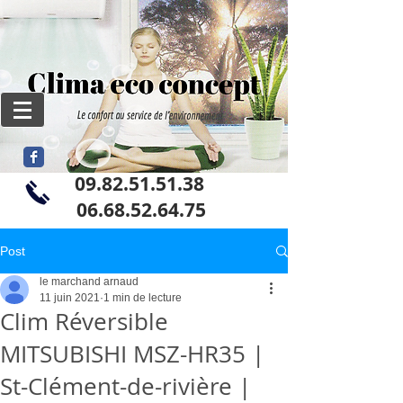
09.82.51.51.38
06
.68.52.64.75
Post
le marchand arnaud
11 juin 2021
1 min de lecture
Clim Réversible
MITSUBISHI MSZ-HR35 |
St-Clément-de-rivière |