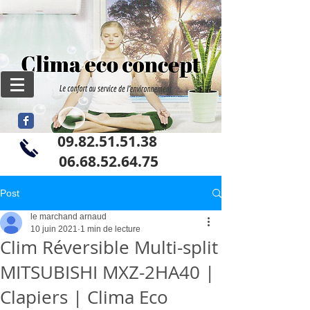
09.82.51.51.38
06
.68.52.64.75
Post
le marchand arnaud
10 juin 2021
1 min de lecture
Clim Réversible Multi-split
MITSUBISHI MXZ-2HA40 |
Clapiers | Clima Eco