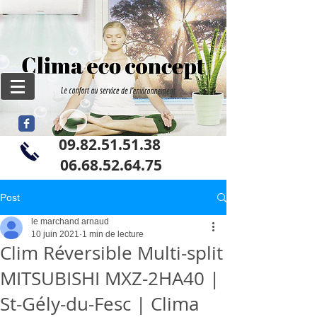
09.82.51.51.38
06
.68.52.64.75
Post
le marchand arnaud
10 juin 2021
1 min de lecture
Clim Réversible Multi-split
MITSUBISHI MXZ-2HA40 |
St-Gély-du-Fesc | Clima