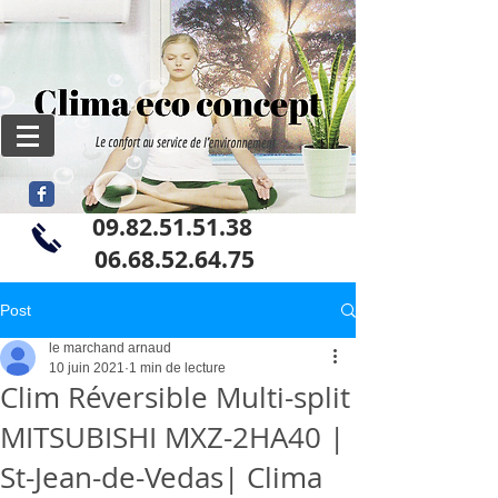
09.82.51.51.38
06
.68.52.64.75
Post
le marchand arnaud
10 juin 2021
1 min de lecture
Clim Réversible Multi-split
MITSUBISHI MXZ-2HA40 |
St-Jean-de-Vedas| Clima