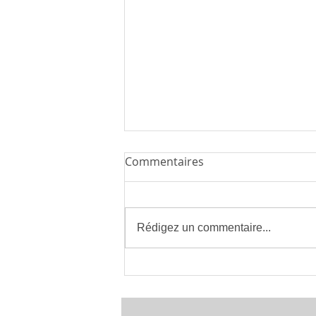
Commentaires
Rédigez un commentaire...
Installateur de Climatisation
à Montpellier 34 | clima eco
concept | France