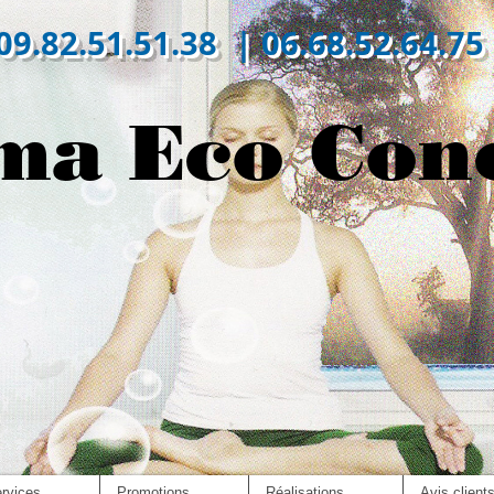
09.82.51.51.38 | 06.68.52.64.75
ma Eco Con
rvices
Promotions
Réalisations
Avis client