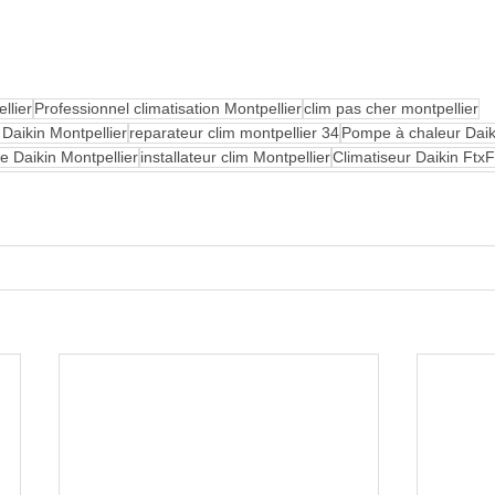
llier
Professionnel climatisation Montpellier
clim pas cher montpellier
Daikin Montpellier
reparateur clim montpellier 34
Pompe à chaleur Daiki
le Daikin Montpellier
installateur clim Montpellier
Climatiseur Daikin Ftx