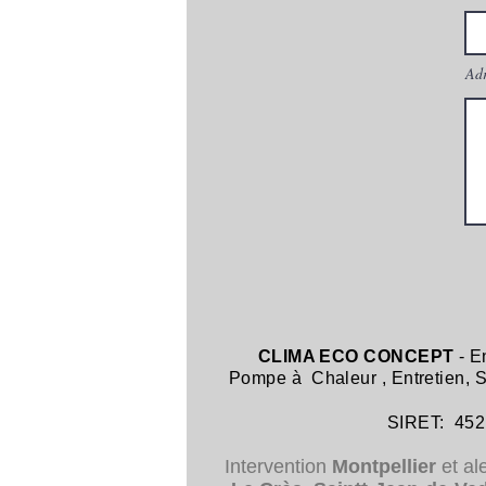
Adr
CLIMA ECO CONCEPT
- E
Pompe à Chaleur
,
Entretien,
SIRET: 452 8
Intervention
Montpellier
et al