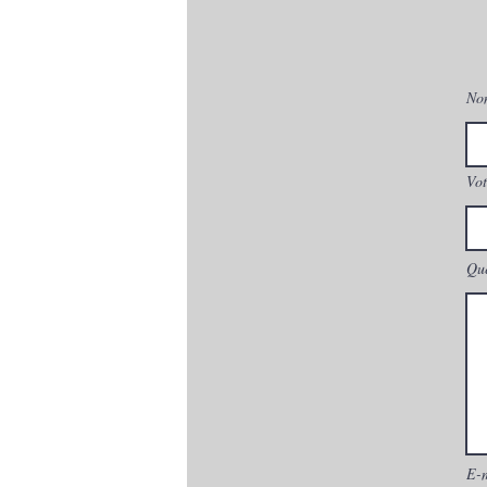
No
Vot
Que
E-