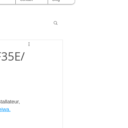
F35E/
tallateur, 
eiwa.