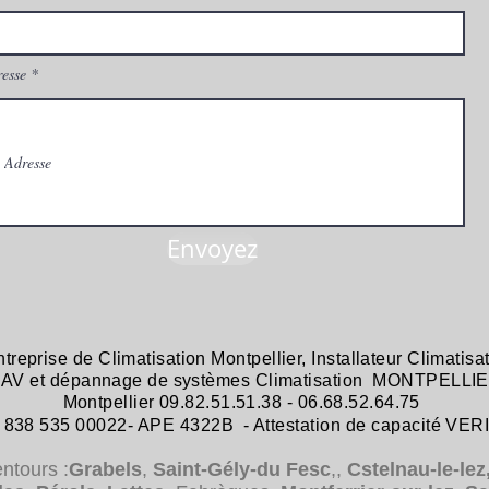
esse
Envoyez
ntreprise de
Climatisation Montpellier
,
Installateur Climatisa
 SAV et dépannage
de systèmes
Climatisation MONTPELLIE
Montpellier 09.82.51.51.38 - 06.68.52.64.75
38 535 00022- APE 4322B - Attestation de capacité VER
entours :
Grabels
,
Saint-Gély-du Fesc
,,
Cstelnau-le-lez