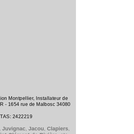
tion Montpellier
,
Installateur de
R -
1654 rue de Malbosc 34080
ITAS: 2422219
,
Juvignac
,
Jacou
,
Clapiers
,