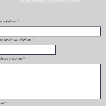
à Montpellier ?
Vente
Montp
Mitsu
m et Prénom
re numéro de téléphone
lques précisions
mail