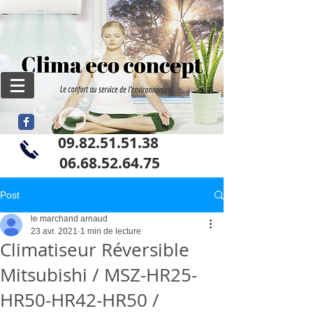
09.82.51.51.38
06
.68.52.64.75
Post
le marchand arnaud
23 avr. 2021
1 min de lecture
Climatiseur Réversible
Mitsubishi / MSZ-HR25-
HR50-HR42-HR50 /