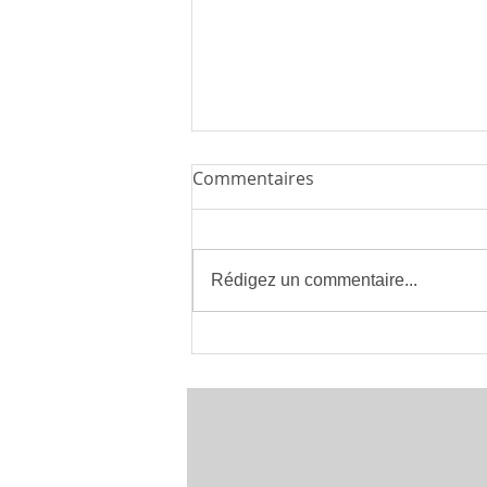
Commentaires
Rédigez un commentaire...
Installateur de Climatisation
à Montpellier 34 | clima eco
concept | France