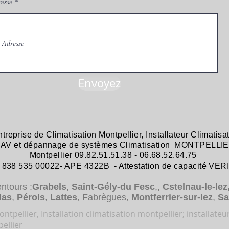
esse
Envoyez
ntreprise de
Climatisation Montpellier
,
Installateur Climatisa
 SAV et dépannage
de systèmes
Climatisation MONTPELLIE
Montpellier 09.82.51.51.38 - 06.68.52.64.75
38 535 00022- APE 4322B - Attestation de capacité VER
entours :
Grabels
,
Saint-Gély-du Fesc
,,
Cstelnau-le-lez
das
,
Pérols
,
Lattes
, Fabrègues,
Montferrier-sur-lez
,
Sa
ntpellier, Installation climatisation montpellier; installateu
ellier