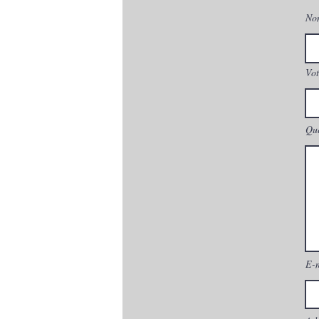
No
Vot
Que
E-