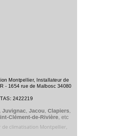
tion Montpellier
,
Installateur de
R -
1654 rue de Malbosc 34080
ITAS: 2422219
,
Juvignac
,
Jacou
,
Clapiers
,
int-Clément-de-Rivière
, etc
r de climatisation Montpellier,