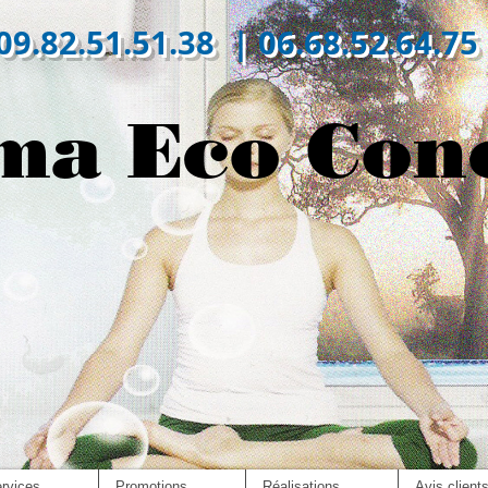
09.82.51.51.38 | 06.68.52.64.75
ma Eco Con
rvices
Promotions
Réalisations
Avis client