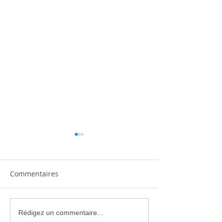
Commentaires
Climatisation réversible
Climatiseur Mit
Rédigez un commentaire...