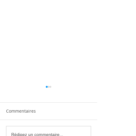
Commentaires
Climatisation réversible
Climatiseur Mit
Rédigez un commentaire...