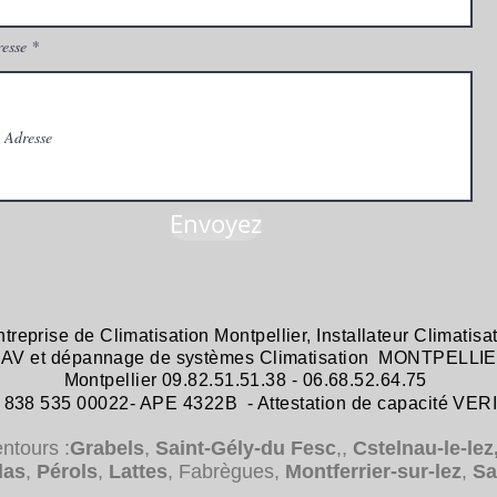
esse
Envoyez
ntreprise de
Climatisation Montpellier
,
Installateur Climatisa
 SAV et dépannage
de systèmes
Climatisation MONTPELLIE
Montpellier 09.82.51.51.38 - 06.68.52.64.75
38 535 00022- APE 4322B - Attestation de capacité VER
entours :
Grabels
,
Saint-Gély-du Fesc
,,
Cstelnau-le-lez
das
,
Pérols
,
Lattes
, Fabrègues,
Montferrier-sur-lez
,
Sa