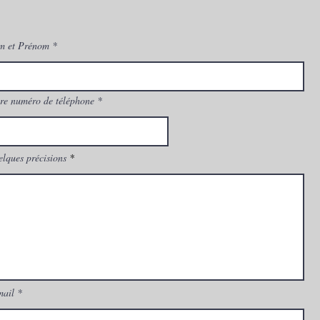
Montp
Mitsu
m et Prénom
re numéro de téléphone
lques précisions
mail