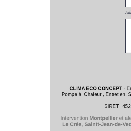
Adr
CLIMA ECO CONCEPT
- E
Pompe à Chaleur
,
Entretien,
SIRET: 452 8
Intervention
Montpellier
et al
Le Crès
,
Saintt-Jean-de-Ve