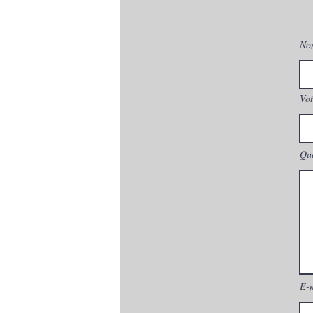
No
Vot
Que
E-