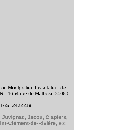
tion Montpellier
,
Installateur de
R -
1654 rue de Malbosc 34080
ITAS: 2422219
,
Juvignac
,
Jacou
,
Clapiers
,
int-Clément-de-Rivière
, etc