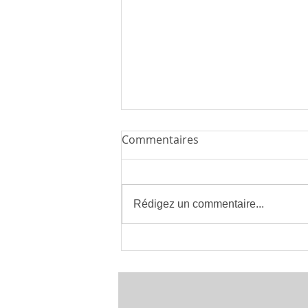
Commentaires
Rédigez un commentaire...
Installateur de Climatisation
à Montpellier 34 | clima eco
concept | France