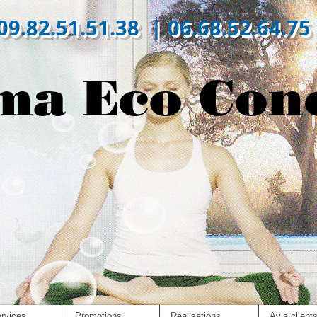
09.82.51.51.38 | 06.68.52.64.75
ma Eco Con
rvices
Promotions
Réalisations
Avis client