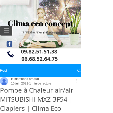
09.82.51.51.38
06
.68.52.64.75
Post
le marchand arnaud
10 juin 2021
1 min de lecture
Pompe à Chaleur air/air
MITSUBISHI MXZ-3F54 |
Clapiers | Clima Eco