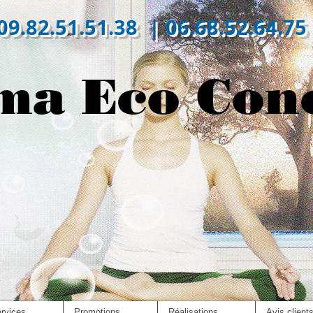
09.82.51.51.38 | 06.68.52.64.75
ma Eco Con
rvices
Promotions
Réalisations
Avis client