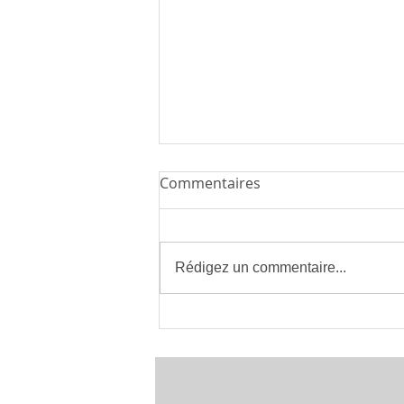
Commentaires
Rédigez un commentaire...
Installateur de Climatisation
à Montpellier 34 | clima eco
concept | France