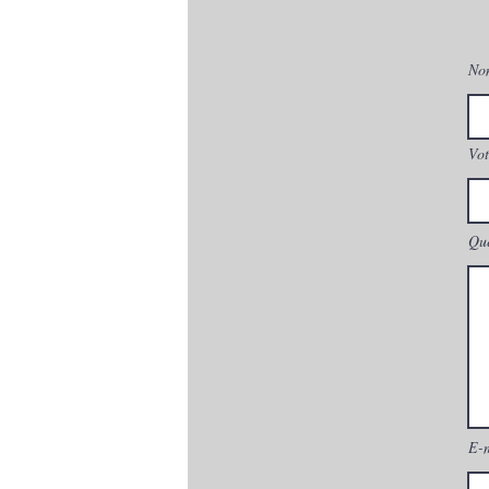
No
Vot
Que
E-