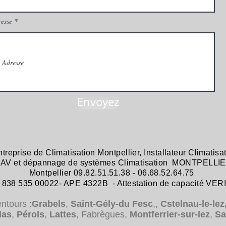
esse
Envoyez
ntreprise de
Climatisation Montpellier
,
Installateur Climatisa
 SAV et dépannage
de systèmes
Climatisation MONTPELLIE
Montpellier 09.82.51.51.38 - 06.68.52.64.75
38 535 00022- APE 4322B - Attestation de capacité VER
entours :
Grabels
,
Saint-Gély-du Fesc
,,
Cstelnau-le-lez
das
,
Pérols
,
Lattes
, Fabrègues,
Montferrier-sur-lez
,
Sa