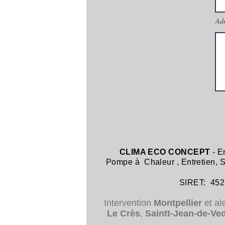
Adr
CLIMA ECO CONCEPT
- E
Pompe à Chaleur
,
Entretien,
SIRET: 452 8
Intervention
Montpellier
et al
Le Crès
,
Saintt-Jean-de-Ve