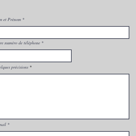
Montp
Mitsu
m et Prénom
re numéro de téléphone
lques précisions
mail