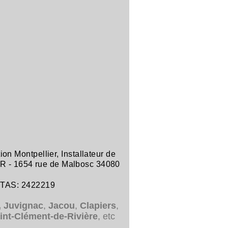
tion Montpellier
,
Installateur de
R -
1654 rue de Malbosc 34080
ITAS: 2422219
,
Juvignac
,
Jacou
,
Clapiers
,
int-Clément-de-Rivière
, etc