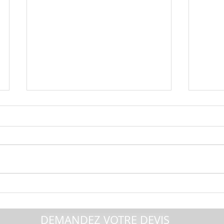
Climatisation réversible
Clima
silencieuse : comment
Elect
choisir le meilleur système
MSZ-A
DEMANDEZ VOTRE DEVIS