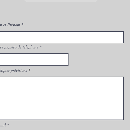
à Montpellier ?
Vente
Montp
Mitsu
m et Prénom
re numéro de téléphone
lques précisions
mail