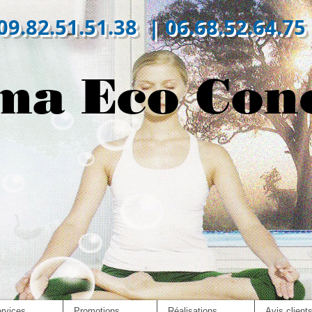
09.82.51.51.38 | 06.68.52.64.75
ma Eco Con
rvices
Promotions
Réalisations
Avis client