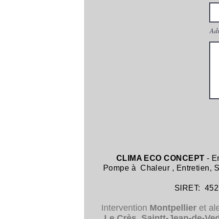
Adr
CLIMA ECO CONCEPT
- E
Pompe à Chaleur
,
Entretien,
SIRET: 452 8
Intervention
Montpellier
et al
Le Crès
,
Saintt-Jean-de-Ve