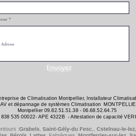
esse
Envoyez
ntreprise de
Climatisation Montpellier
,
Installateur Climatisa
 SAV et dépannage
de systèmes
Climatisation MONTPELLIE
Montpellier 09.82.51.51.38 - 06.68.52.64.75
38 535 00022- APE 4322B - Attestation de capacité VER
entours :
Grabels
,
Saint-Gély-du Fesc
,,
Cstelnau-le-lez
das
,
Pérols
,
Lattes
, Fabrègues,
Montferrier-sur-lez
,
Sa