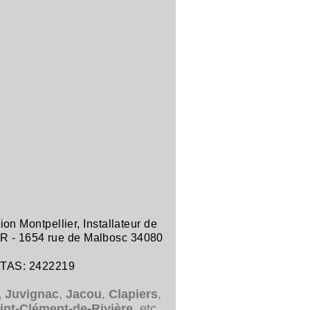
tion Montpellier
,
Installateur de
R -
1654 rue de Malbosc 34080
ITAS: 2422219
,
Juvignac
,
Jacou
,
Clapiers
,
int-Clément-de-Rivière
, etc