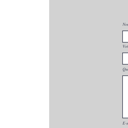
No
Vot
Que
E-