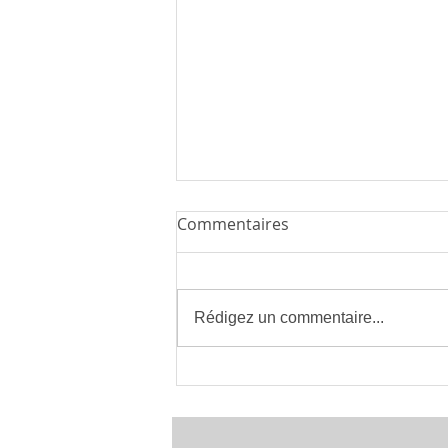
Commentaires
Rédigez un commentaire...
Installateur de Climatisation
à Montpellier 34 | clima eco
concept | France