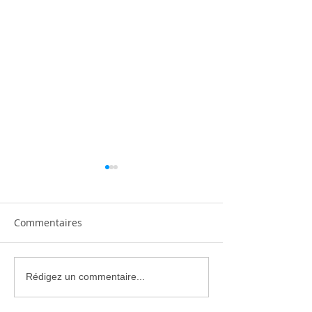
Commentaires
Climatisation réversible
Climatiseur Mit
Rédigez un commentaire...
silencieuse : comment
Electric : Gam