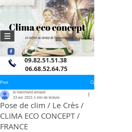
09.82.51.51.38
06
.68.52.64.75
Post
le marchand arnaud
23 avr. 2021
1 min de lecture
Pose de clim / Le Crès /
CLIMA ECO CONCEPT /
FRANCE