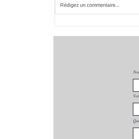
Rédigez un commentaire...
Installateur de Climatisation
à Montpellier 34 | clima eco
concept | France
No
Vot
Que