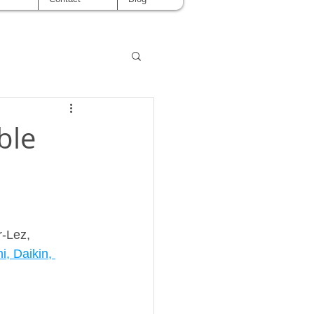
ble
r-Lez,  
i, Daikin, 