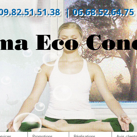
09.82.51.51.38 | 06.68.52.64.75
ma Eco Con
rvices
Promotions
Réalisations
Avis client