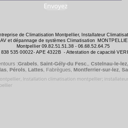
Envoyez
ntreprise de
Climatisation Montpellier
,
Installateur Climatisa
 SAV et dépannage
de systèmes
Climatisation MONTPELLIE
Montpellier 09.82.51.51.38 - 06.68.52.64.75
38 535 00022- APE 4322B - Attestation de capacité VER
entours :
Grabels
,
Saint-Gély-du Fesc
,,
Cstelnau-le-lez
das
,
Pérols
,
Lattes
, Fabrègues,
Montferrier-sur-lez
,
Sa
ntpellier, Installation climatisation montpellier; installateu
ellier