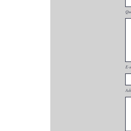
Que
E-
Adr