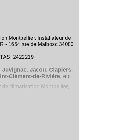
tion Montpellier
,
Installateur de
R -
1654 rue de Malbosc 34080
ITAS: 2422219
,
Juvignac
,
Jacou
,
Clapiers
,
int-Clément-de-Rivière
, etc
r de climatisation Montpellier,