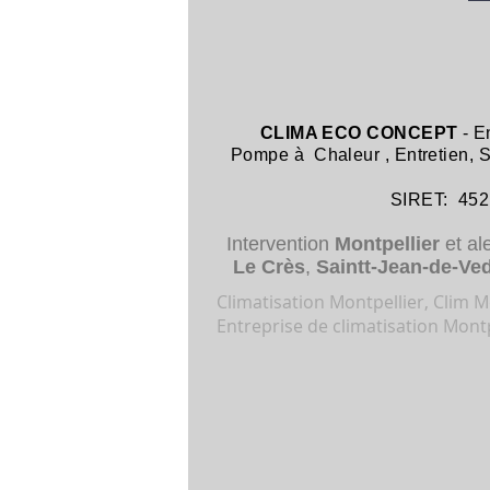
CLIMA ECO CONCEPT
- E
Pompe à Chaleur
,
Entretien,
SIRET: 452 8
Intervention
Montpellier
et al
Le Crès
,
Saintt-Jean-de-Ve
Climatisation Montpellier, Clim Mo
Entreprise de climatisation Montp