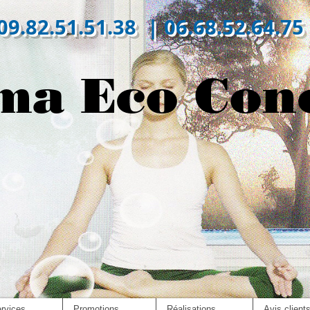
09.82.51.51.38 | 06.68.52.64.75
ma Eco Con
rvices
Promotions
Réalisations
Avis client