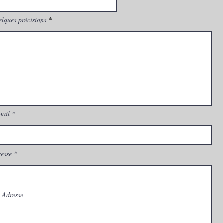
lques précisions
mail
esse