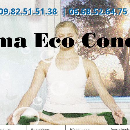
09.82.51.51.38 | 06.68.52.64.75
ma Eco Con
rvices
Promotions
Réalisations
Avis client