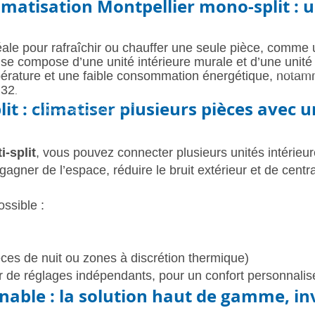
limatisation Montpellier mono-split : 
déale pour rafraîchir ou chauffer une seule pièce, comme
se compose d’une unité intérieure murale et d’une unité
mpérature et une faible consommation énergétique, nota
Clima réversible Daiki
R32
.
lit
Installateur clim Mitsubishi Montpellier - Installation climatisation Mitsubishi Montpellier- Pose
: climatiser plusieurs pièces avec 
climatisation réversible Montpellier- clim réversible Mitsubishi - Artisan clim Mitsubishi Montpellier-
entretien clim Montpellier- Dépannage clim Montpellier
i-split
, vous pouvez connecter plusieurs unités intérieu
agner de l’espace, réduire le bruit extérieur et de central
ssible :
èces de nuit ou zones à discrétion thermique)
 de réglages indépendants, pour un confort personnalisé
nable : la
solution
haut de gamme, invi