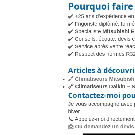
Pourquoi fair
✔️ +25 ans d’expérience en
✔️ Frigoriste diplômé, form
✔️ Spécialiste
Mitsubishi E
✔️ Conseils, écoute, devis cl
✔️ Service après-vente réact
✔️ Respect des normes R32,
Articles à découvrir
🔗
Climatiseurs Mitsubishi
🔗
Climatiseurs Daikin – S
Contactez-moi pour
Je vous accompagne avec pr
hiver.
📞 Appelez-moi directement
📩
Ou demandez un devis p