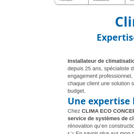
Climatisation à Montpellier
Cl
Expertis
Installateur de climatisat
depuis 25 ans, spécialiste 
engagement professionnel, 
chaque client une solution 
budget.
Une expertise 
Chez
CLIMA ECO CONCE
service de systèmes de cl
rénovation qu’en constructio
👉 En savoir plus sur mon 