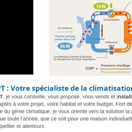
PT
: Votre spécialiste de la
climatisatio
T
,
je vous conseille, vous propose, vous vends et
i
nstal
ptés à votre projet, votre habitat et votre budget. Fort d
du génie climatique, je vous oriente vers la solution la 
Clim réversible Montpellier -clima eco conccept - Clim réversible St Gély du Fes
que toute l’année, que ce soit pour une maison individue
clima eco concept- clim réversible Juvignac Clima eco concept- clim réversible Lat
clima eco concept-clim réversible St Jean de Vedas- clim réversible Grabels clima
Pose climatisation réversible Montpellier
ellier et alentours.
clim réversible Mitsub