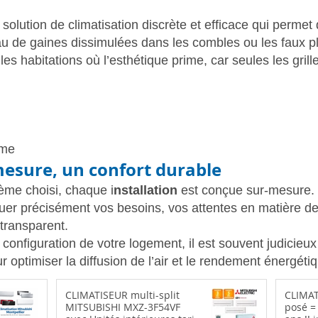
olution de climatisation discrète et efficace qui permet d
au de gaines dissimulées dans les combles ou les faux pla
es habitations où l’esthétique prime, car seules les grill
mme
mesure, un confort durable
tème choisi, chaque i
nstallation
est conçue sur-mesure. 
luer précisément vos besoins, vos attentes en matière de
 transparent.
a configuration de votre logement, il est souvent judicieu
r optimiser la diffusion de l’air et le rendement énergéti
CLIMATISEUR multi-split
CLIMATI
MITSUBISHI MXZ-3F54VF
posé =