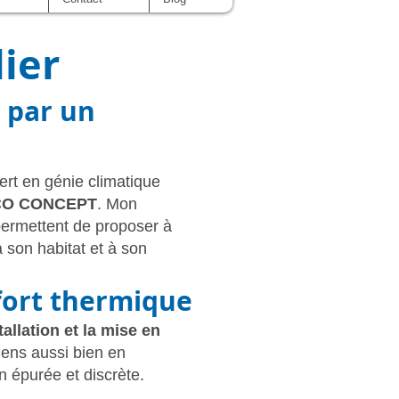
ier
 par un
pert en génie climatique
CO CONCEPT
. Mon
permettent de proposer à
 son habitat et à son
nfort thermique
tallation et la mise en
viens aussi bien en
n épurée et discrète.