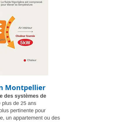
n Montpellier
le des systèmes de
Installation de climatisation Montpellier
e plus de 25 ans
plus pertinente pour
c Clima eco conceprt- Clim réversible Castelnau le Lez
lle, un appartement ou des
tes clima eco concept - Clim réversible Montferrier sur lez
 eco concept- clim réversible Jacou clima eco concept
ishi Montpellier