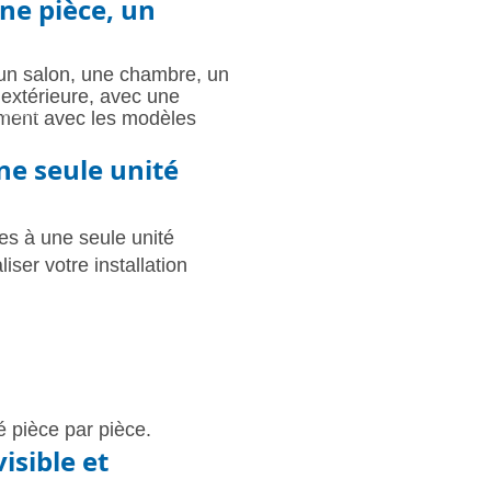
une pièce, un
 un salon, une chambre, un
 extérieure, avec une
mment avec les modèles
n Montpellier
une seule unité
res à une seule unité
iser votre installation
 pièce par pièce.
sible et