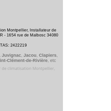
tion Montpellier
,
Installateur de
R -
1654 rue de Malbosc 34080
ITAS: 2422219
,
Juvignac
,
Jacou
,
Clapiers
,
int-Clément-de-Rivière
, etc
r de climatisation Montpellier,