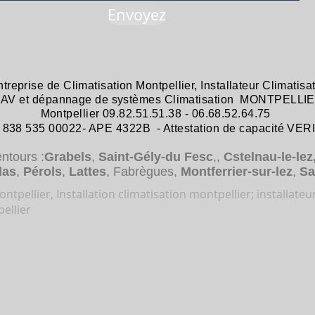
Envoyez
ntreprise de
Climatisation Montpellier
,
Installateur Climatisa
 SAV et dépannage
de systèmes
Climatisation MONTPELLIE
Montpellier 09.82.51.51.38 - 06.68.52.64.75
38 535 00022- APE 4322B - Attestation de capacité VER
entours :
Grabels
,
Saint-Gély-du Fesc
,,
Cstelnau-le-lez
das
,
Pérols
,
Lattes
, Fabrègues,
Montferrier-sur-lez
,
Sa
ntpellier, Installation climatisation montpellier; installateu
ellier