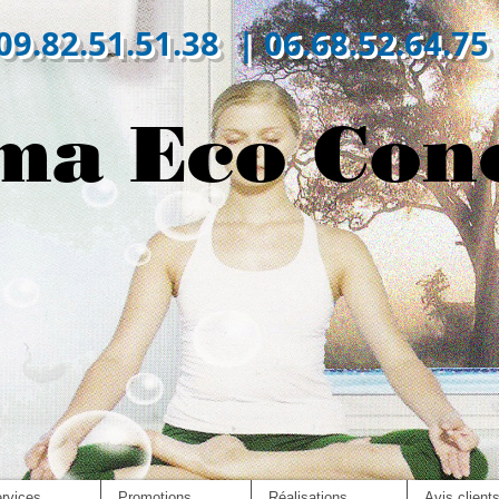
09.82.51.51.38 | 06.68.52.64.75
ma Eco Con
rvices
Promotions
Réalisations
Avis client