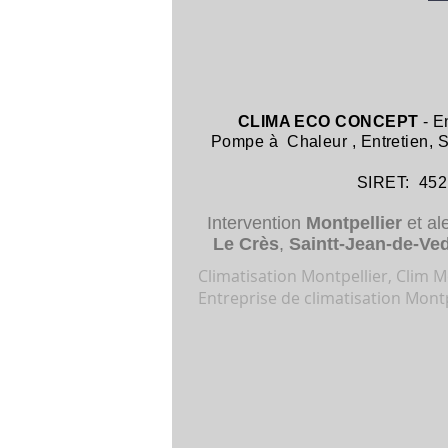
CLIMA ECO CONCEPT
- E
Pompe à Chaleur
,
Entretien,
SIRET: 452 8
Intervention
Montpellier
et al
Le Crès
,
Saintt-Jean-de-Ve
Climatisation Montpellier, Clim Mo
Entreprise de climatisation Montp