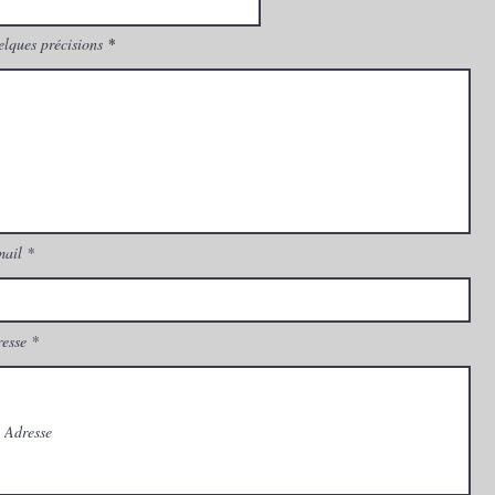
lques précisions
mail
esse