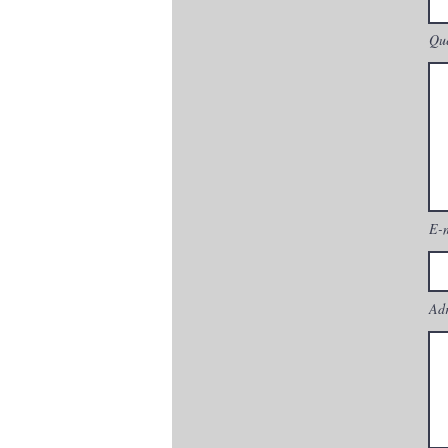
Que
E-
Adr