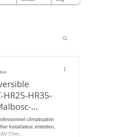
ture
versible
Z-HR25-HR35-
albosc-
pellier | clima eco concept
ssionnel climatisation
tretien,
AV Clim...