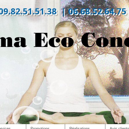
09.82.51.51.38 | 06.68.52.64.75
ma Eco Con
rvices
Promotions
Réalisations
Avis client