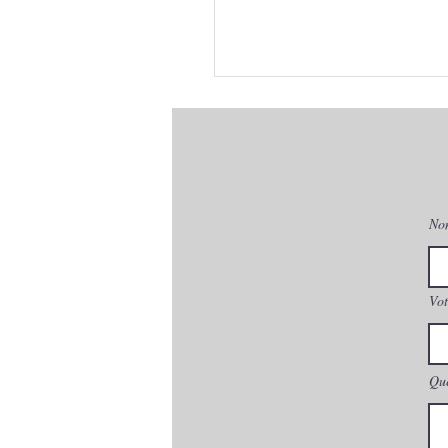
No
Vot
Que