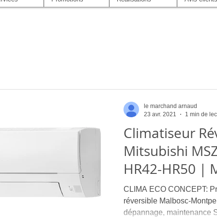
le marchand arnaud
23 avr. 2021
1 min de lec
Climatiseur Ré
Mitsubishi MS
HR42-HR50 | M
Mont
CLIMA ECO CONCEPT: Profe
réversible Malbosc-Montpellier Installateur, en
dépannage, maintenance S