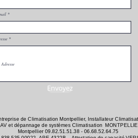
mail
esse
Envoyez
ntreprise de
Climatisation Montpellier
,
Installateur Climatisa
 SAV et dépannage
de systèmes
Climatisation MONTPELLIE
Montpellier 09.82.51.51.38 - 06.68.52.64.75
38 535 00022- APE 4322B - Attestation de capacité VER