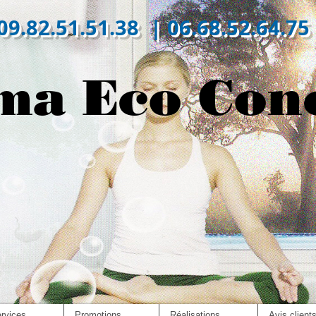
09.82.51.51.38 | 06.68.52.64.75
ma Eco Con
rvices
Promotions
Réalisations
Avis client