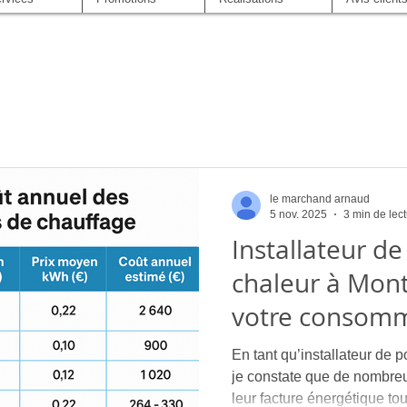
le marchand arnaud
5 nov. 2025
3 min de lec
Installateur d
chaleur à Montp
votre consomm
comparez le co
En tant qu’installateur de 
de chauffage
je constate que de nombreux clients cherchent à ré
leur facture énergétique to