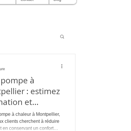
ture
e pompe à
ellier : estimez
ation et
ût des solutions
pompe à chaleur à Montpellier,
duire
ut en conservant un confort