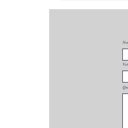
No
Vot
Que