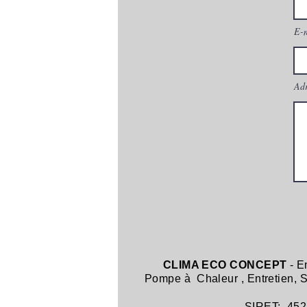
E-
Adr
CLIMA ECO CONCEPT
- E
Pompe à Chaleur
,
Entretien,
SIRET: 452 8