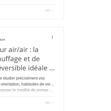
ture
 air/air : la
auffage et de
éversible idéale à
r étudier précisément vos
, orientation, habitudes de vie…
roposer le modèle de pompe à
r un confort optimal en toute