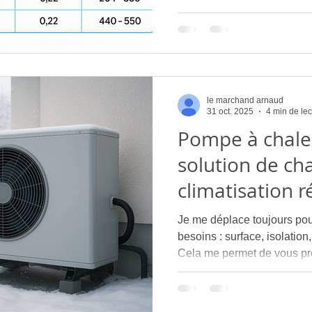
optimal en hiver et en été
le marchand arnaud
31 oct. 2025
4 min de lec
Pompe à chaleur
solution de ch
climatisation r
Montpellier
Je me déplace toujours pou
besoins : surface, isolation
Cela me permet de vous p
chaleur le plus adapté, pou
saison.