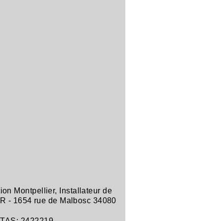
tion Montpellier
,
Installateur de
R -
1654 rue de Malbosc 34080
ITAS: 2422219