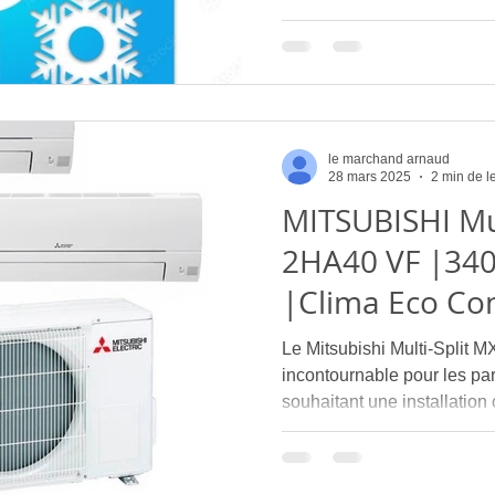
le marchand arnaud
28 mars 2025
2 min de l
MITSUBISHI Mul
2HA40 VF |340
|Clima Eco Co
Le Mitsubishi Multi-Split 
incontournable pour les part
souhaitant une installation 