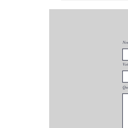
No
Vot
Que