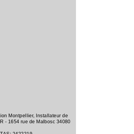
tion Montpellier
,
Installateur de
R -
1654 rue de Malbosc 34080
ITAS: 2422219