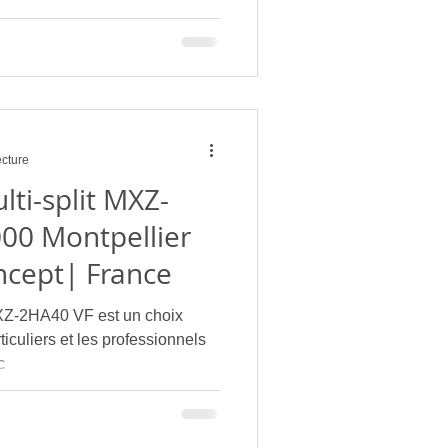
ecture
ti-split MXZ-
00 Montpellier
ncept| France
MXZ-2HA40 VF est un choix
iculiers et les professionnels
c