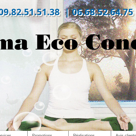
09.82.51.51.38 | 06.68.52.64.75
ma Eco Con
rvices
Promotions
Réalisations
Avis client