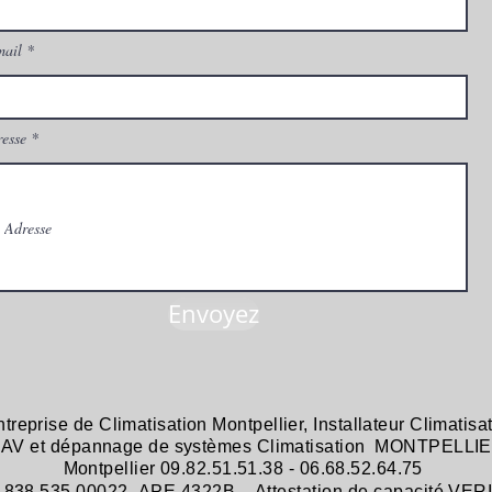
mail
esse
Envoyez
ntreprise de
Climatisation Montpellier
,
Installateur Climatisa
 SAV et dépannage
de systèmes
Climatisation MONTPELLIE
Montpellier 09.82.51.51.38 - 06.68.52.64.75
38 535 00022- APE 4322B - Attestation de capacité VER