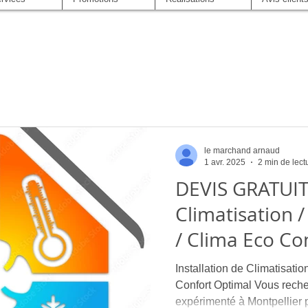
le marchand arnaud
1 avr. 2025
2 min de lect
DEVIS GRATUIT 
Climatisation /
/ Clima Eco Co
Installation de Climatisatio
Confort Optimal Vous recherchez un climaticien
expérimenté à Montpellier 