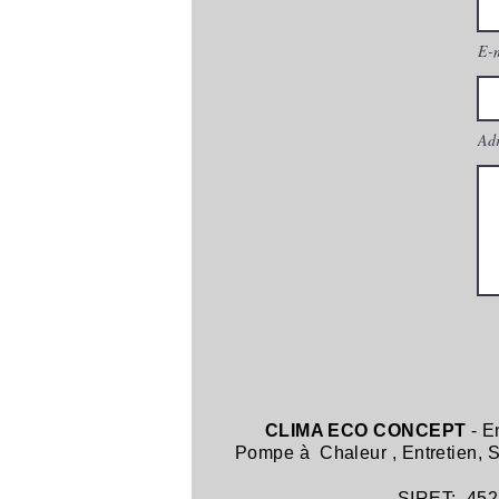
E-
Adr
CLIMA ECO CONCEPT
- E
Pompe à Chaleur
,
Entretien,
SIRET: 452 8