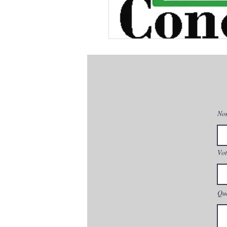
No
Vot
Que