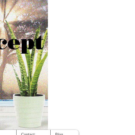
cept
s
Contact
Blog