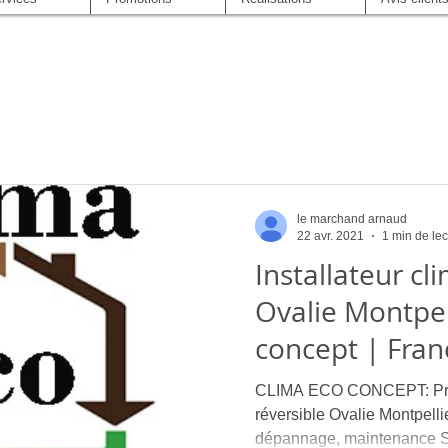
le marchand arnaud
22 avr. 2021
1 min de lec
Installateur cl
Ovalie Montpel
concept | Fran
CLIMA ECO CONCEPT: Profe
réversible Ovalie Montpellier
dépannage, maintenance S