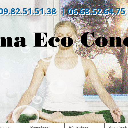
09.82.51.51.38 | 06.68.52.64.75
ma Eco Con
rvices
Promotions
Réalisations
Avis client