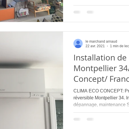
confort sur mesure, une c
optimisée et un accompag
métier va bien au-delà de l'in
comprendre vos besoins, de 
exigence, et de suivre dans
garantir votre tranquillité.
le marchand arnaud
22 avr. 2021
1 min de lec
Installation de
Montpellier 34
Concept/ Fran
CLIMA ECO CONCEPT: Profe
réversible Montpellier 34. In
dépannage, maintenance S