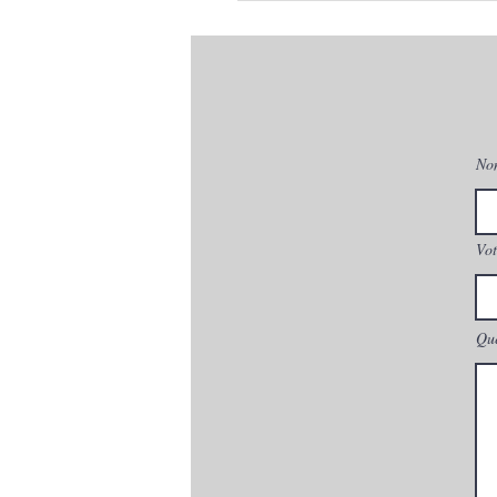
No
Vot
Que