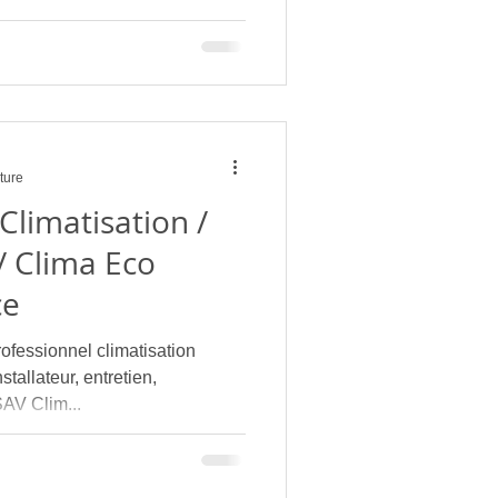
onsommation énergétique
nement personnalisé. Mon
stallation : il s'agit de
conseiller, d'installer avec
 la durée votre matériel pour
ture
 Climatisation /
/ Clima Eco
ce
ssionnel climatisation
stallateur, entretien,
AV Clim...