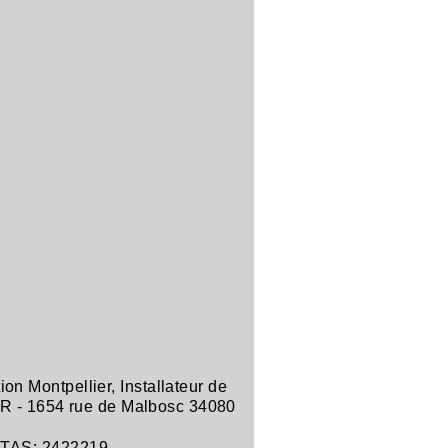
tion Montpellier
,
Installateur de
R -
1654 rue de Malbosc 34080
ITAS: 2422219