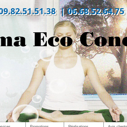
09.82.51.51.38 | 06.68.52.64.75
ma Eco Con
rvices
Promotions
Réalisations
Avis client