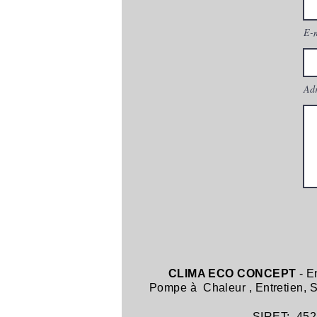
E-
Adr
CLIMA ECO CONCEPT
- E
Pompe à Chaleur
,
Entretien,
SIRET: 452 8