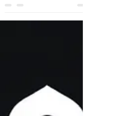
Le Multi Split MXZ-3F54 VF de Mitsubishi
représente l'excellence en matière de climatisation
haut de gamme à prix grossiste