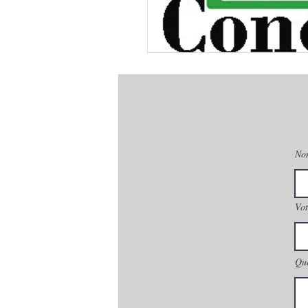
No
Vot
Que