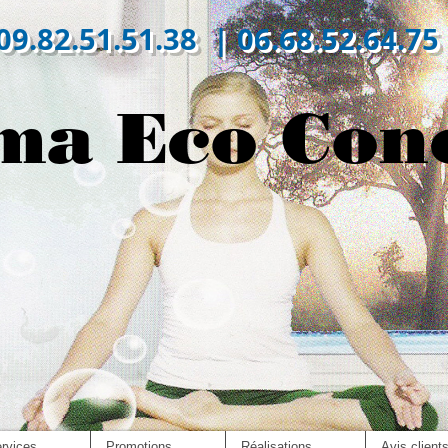
09.82.51.51.38 | 06.68.52.64.75
ma Eco Con
rvices
Promotions
Réalisations
Avis client