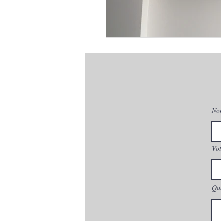
No
Vot
Que