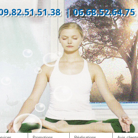
09.82.51.51.38 | 06.68.52.64.75
ma Eco Con
rvices
Promotions
Réalisations
Avis client