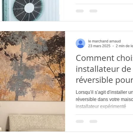
rivière
le marchand arnaud
23 mars 2025
2 min de l
Comment chois
installateur de
réversible pou
Installateur de
Lorsqu'il s'agit d'installer
réversible
réversible dans votre maison
installateur expérimenté