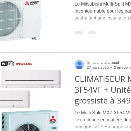
Le Mitsubishi Multi-Split 
incontournable pour les part
souhaitant une installation 
le marchand arnaud
27 mars 2025
2 min de l
CLIMATISEUR MITSUBISHI MXZ-
3F54VF + Unités
grossiste à 34980 ST-CLEMENT-
DE-RIVIERE pos
Le Multi Split MXZ-3F54 VF
meilleur prix st clément de
l'excellence en matière de
prix grossiste. En proposan