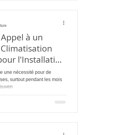
cture
 Appel à un
 Climatisation
our l'Installation
iseur ?
ue une nécessité pour de
ses, surtout pendant les mois
peuven