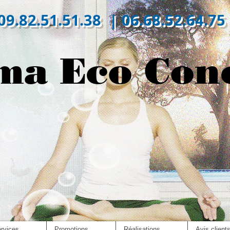
09.82.51.51.38 | 06.68.52.64.75
ma Eco Con
rvices
Promotions
Réalisations
Avis client