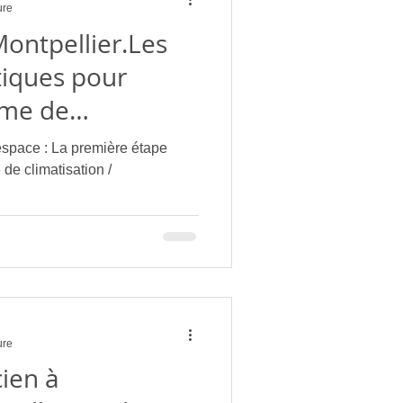
ure
Montpellier.Les
tiques pour
ème de
déal pour votre
 espace : La première étape
re appartement /
de climatisation /
ONCEPT
ure
cien à