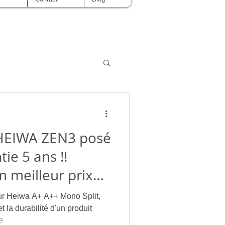
ZEN3 posé
ie 5 ans !!
im meilleur prix
eur Heiwa A+ A++ Mono Split,
 France
et la durabilité d'un produit
e