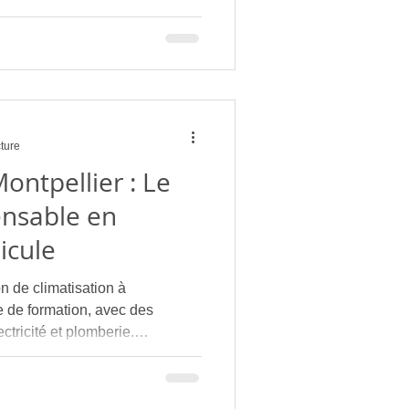
cture
ontpellier : Le
ensable en
icule
on de climatisation à
ste de formation, avec des
tricité et plomberie.
sur les secteurs de Montpellier,
ly-du-Fesc, Lattes, Juvignac et