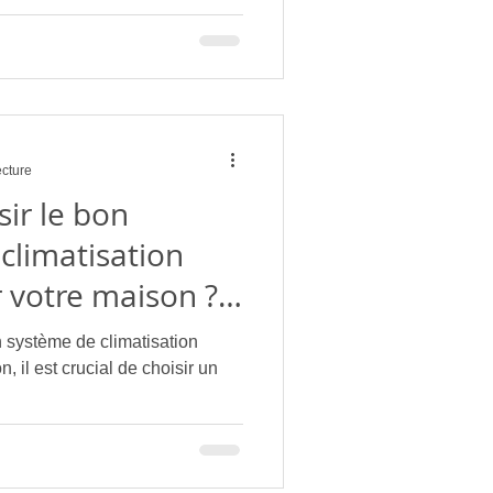
ecture
ir le bon
 climatisation
r votre maison ?
 climatisation
 un système de climatisation
, il est crucial de choisir un