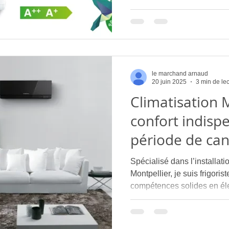
le marchand arnaud
20 juin 2025
3 min de le
Climatisation M
confort indisp
période de can
Spécialisé dans l’installati
Montpellier, je suis frigori
compétences solides en élec
J’interviens principalement 
Castelnau-le-Lez, Saint-Gé
alentours.