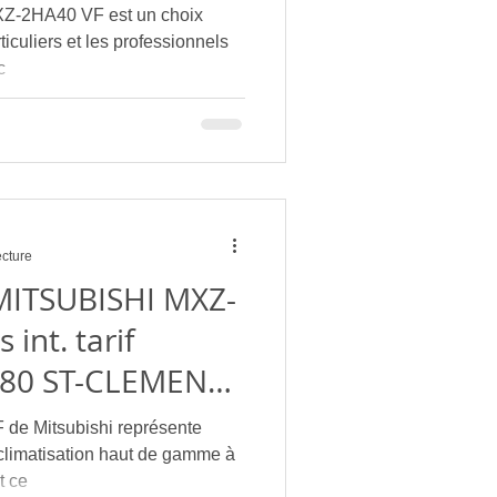
MXZ-2HA40 VF est un choix
iculiers et les professionnels
c
ecture
 int. tarif
e clim au
 de Mitsubishi représente
 climatisation haut de gamme à
t ce