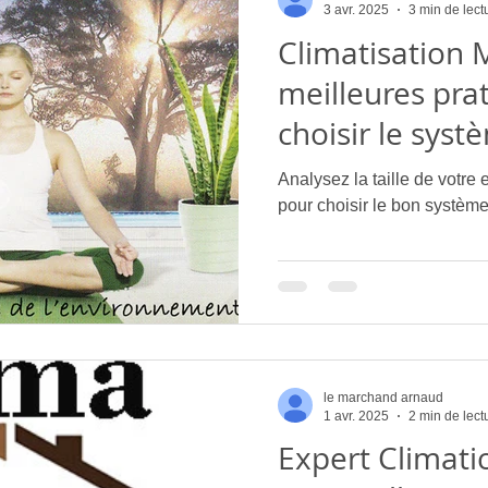
3 avr. 2025
3 min de lect
Climatisation 
meilleures pra
choisir le syst
climatisation i
Analysez la taille de votre
maison ou vot
pour choisir le bon système 
CLIMA ECO C
le marchand arnaud
1 avr. 2025
2 min de lect
Expert Climati