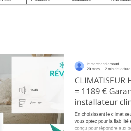
le marchand arnaud
20 mars
2 min de lecture
CLIMATISEUR HEIWA 
= 1189 € Garant
installateur cl
montpellier entreprise| Clima
En choisissant le climatis
Eco Concept |
vous optez pour la fiabilité 
conçu pour répondre aux b