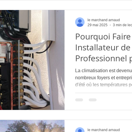
le marchand arnaud
29 mai 2025
3 min de le
Pourquoi Faire
Installateur de
Professionnel p
de Votre Climat
La climatisation est deven
nombreux foyers et entrepri
d'été où les températures 
le marchand arnaud