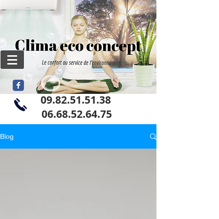
09.82.51.51.38
06
.68.52.64.75
Blog