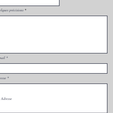
lques précisions
mail
esse