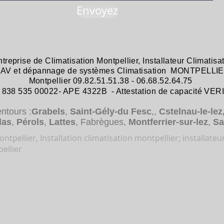
Envoyez
ntreprise de
Climatisation Montpellier
,
Installateur Climatisa
 SAV et dépannage
de systèmes
Climatisation MONTPELLIE
Montpellier 09.82.51.51.38 - 06.68.52.64.75
38 535 00022- APE 4322B - Attestation de capacité VER
entours :
Grabels
,
Saint-Gély-du Fesc
,,
Cstelnau-le-lez
das
,
Pérols
,
Lattes
, Fabrègues,
Montferrier-sur-lez
,
Sa
ntpellier, Installation climatisation montpellier; installateu
ellier