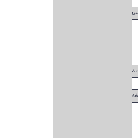
Que
E-
Adr