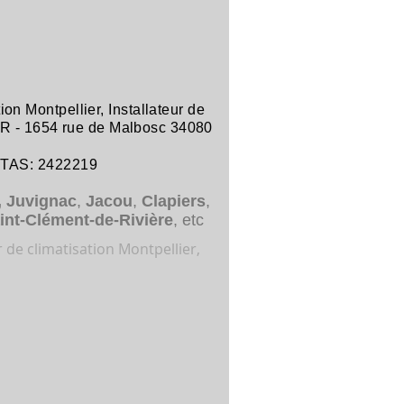
tion Montpellier
,
Installateur de
R -
1654 rue de Malbosc 34080
ITAS: 2422219
,
Juvignac
,
Jacou
,
Clapiers
,
int-Clément-de-Rivière
, etc
r de climatisation Montpellier,