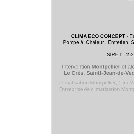
CLIMA ECO CONCEPT
- E
Pompe à Chaleur
,
Entretien,
SIRET: 452 8
Intervention
Montpellier
et al
Le Crès
,
Saintt-Jean-de-Ve
Climatisation Montpellier, Clim Mo
Entreprise de climatisation Montp