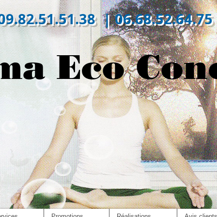
09.82.51.51.38 | 06.68.52.64.75
ma Eco Con
rvices
Promotions
Réalisations
Avis client