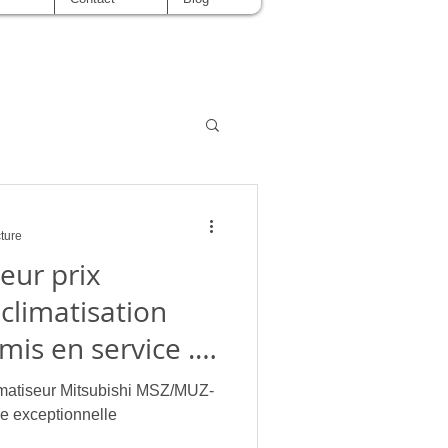
cture
eur prix
 climatisation
mis en service .
nelle :
imatiseur Mitsubishi MSZ/MUZ-
 Climatiseur
e exceptionnelle