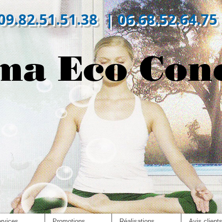
09.82.51.51.38 | 06.68.52.64.75
ma Eco Con
rvices
Promotions
Réalisations
Avis client