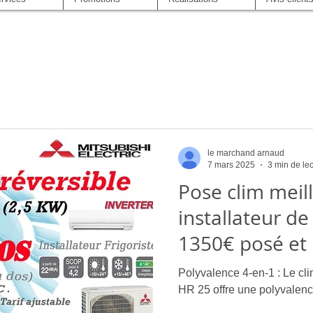
le marchand arnaud
7 mars 2025
3 min de le
Pose clim meill
installateur de
1350€ posé et 
Offre Exception
Polyvalence 4-en-1 : Le cl
Installation du
HR 25 offre une polyvalenc