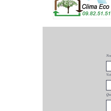
No
Vot
Que