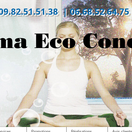
09.82.51.51.38 | 06.68.52.64.75
ma Eco Con
rvices
Promotions
Réalisations
Avis client