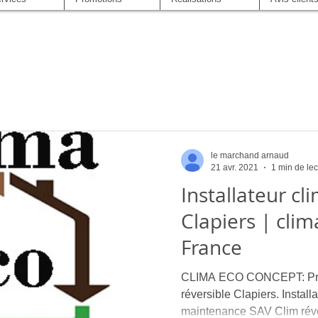
le marchand arnaud
21 avr. 2021
1 min de lec
Installateur cl
Clapiers | cli
France
CLIMA ECO CONCEPT: Profe
réversible Clapiers. Install
maintenance SAV Clim réver