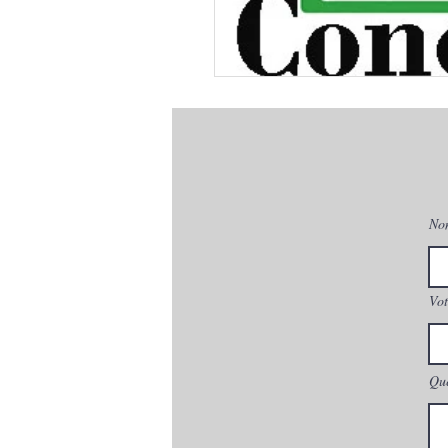
No
Vot
Que