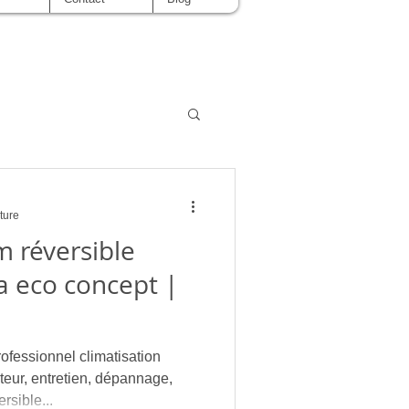
ture
im réversible
ma eco concept |
ssionnel climatisation
ateur, entretien, dépannage,
sible...