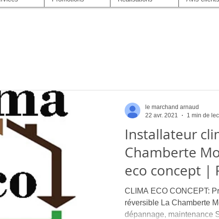
le marchand arnaud
22 avr. 2021
1 min de lec
Installateur cl
Chamberte Mon
eco concept | 
CLIMA ECO CONCEPT: Profe
réversible La Chamberte Mont
dépannage, maintenance S