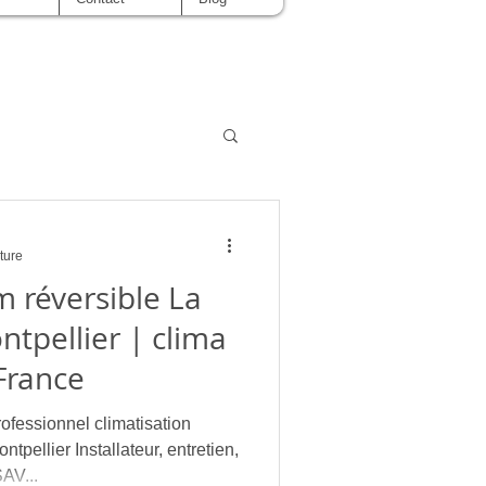
ture
im réversible La
tpellier | clima
France
ssionnel climatisation
pellier Installateur, entretien,
AV...