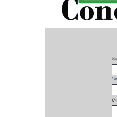
No
Vot
Que