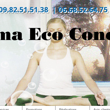
09.82.51.51.38 | 06.68.52.64.75
ma Eco Con
rvices
Promotions
Réalisations
Avis client