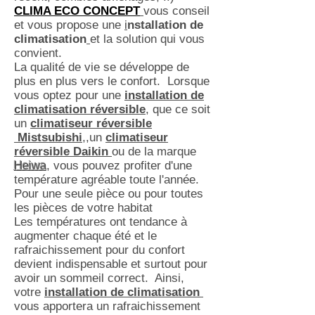
CLIMA ECO CONCEPT
vous conseil
et vous propose une
i
nstallation de
climatisation
et la solution qui vous
convient.
La qualité de vie se développe de
plus en plus vers le confort. Lorsque
vous optez pour une
installation de
climatisation réversible
, que ce soit
un
climatiseur réversible
Mistsubishi
,
,un
climatiseur
réversible Daikin
ou de la marque
Heiwa
, vous pouvez profiter d'une
température agréable toute l'année.
Pour une seule pièce ou pour toutes
les pièces de votre habitat
Les températures ont tendance à
augmenter chaque été et le
rafraichissement pour du confort
devient indispensable et surtout pour
avoir un sommeil correct. Ainsi,
votre
installation de climatisation
vous apportera un rafraichissement