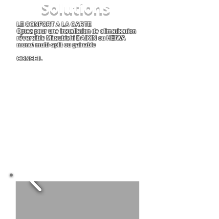
Solutions
LE
CONFORT A LA CARTE
Optez pour une installation de climatisation
réversible Mitsubishi DAIKIN ou HEIWA
mono/ multi-split ou gainable
CONSEIL
Clima eco concept vous propose une
installation de climatisation réversible qui vous
convient selon votre budget et votre besoin
énergétique pour que vous soyez en toute
tranquillité toute l'année
En savoir plus