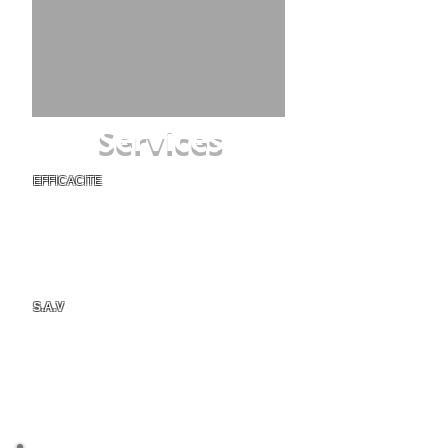
Services
EFFICACITE
Pour votre Installation de climatisation
réversible sur Montpellier et ses environs, un
installateur qualifié se déplacera afin d'établir
un devis dans les plus brefs délais. Après
accord, votre climatiseur réversible sera
installé rapidement avec un travail soigné en
respect avec l'esthétisme de votre logement.
S.A.V
sans la moindre inquiétude en liaison
directe avec le constructeur.
En savoir plus
Climatisation Montpellier - Installation de