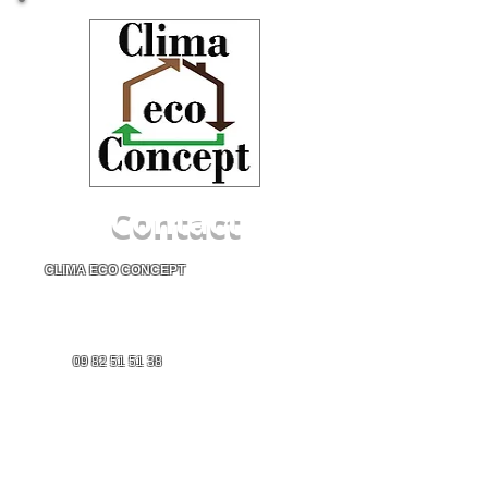
Climatisation Montpellier - Installateur
de climatisation à Montpellier - Pose de
climatisation à Montpellier
Contact
CLIMA ECO CONCEPT
1654 Rue de Malbosc
34080 Montpellier
Tél :
09 82 51 51 38
Port :
06 68 52 64 75
Email :
clima.eco.concept.34@gmail.com
DEMANDE de DEVIS