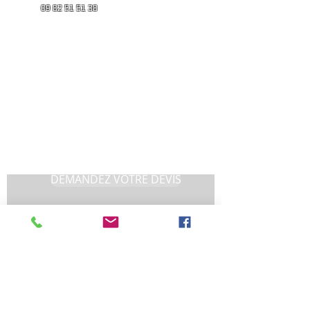
Tél :
09 82 51 51 38
Port :
06 68 52 64 75
Email :
clima.eco.concept.34@gmail.com
DEMANDE de DEVIS
En Savoir Plus
DEMANDEZ VOTRE DEVIS
Nom et Prénom
Votre numéro de téléphone