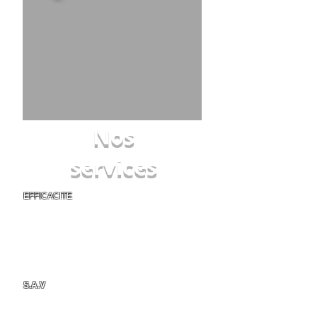
Nos
services
EFFICACITE
Pour votre Installation de climatisation
réversible sur Montpellier et ses environs, un
installateur qualifié se déplacera afin d'établir
un devis dans les plus brefs délais. Après
accord, votre climatiseur réversible sera
installé rapidement avec un travail soigné en
respect avec l'esthétisme de votre logement.
S.A.V
sans la moindre inquiétude en liaison
directe avec le constructeur.
En savoir plus