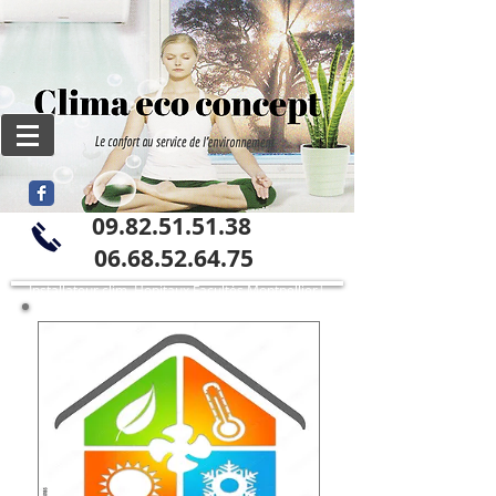
09.82.51.51.38
06
.68.52.64.75
Installateur clim Hopitaux Facultés Montpellier|
clima eco concept | France
Installateur Climatisation Hopitaux
Facultés /Clima Eco Concept / France