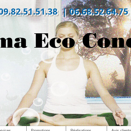
09.82.51.51.38 | 06.68.52.64.75
ma Eco Con
rvices
Promotions
Réalisations
Avis client