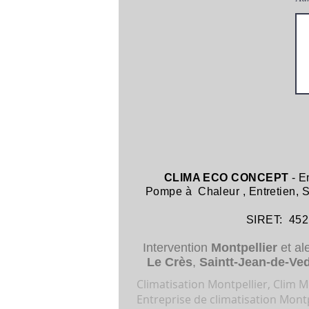
CLIMA ECO CONCEPT
- E
Pompe à Chaleur
,
Entretien,
SIRET: 452 8
Intervention
Montpellier
et al
Le Crès
,
Saintt-Jean-de-Ve
Climatisation Montpellier, Clim Mo
Entreprise de climatisation Montp