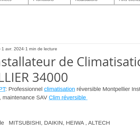
1 avr. 2024
1 min de lecture
nstallateur de Climatisat
LIER 34000
PT
: Professionnel 
climatisation
 réversible Montpellier Inst
e, maintenance SAV 
Clim réversible 
ble   MITSUBISHI, DAIKIN, HEIWA , ALTECH   