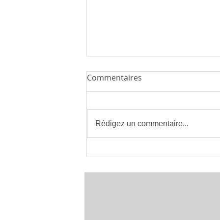
Commentaires
Rédigez un commentaire...
Installateur de Climatisation
à Montpellier 34 | clima eco
concept | France