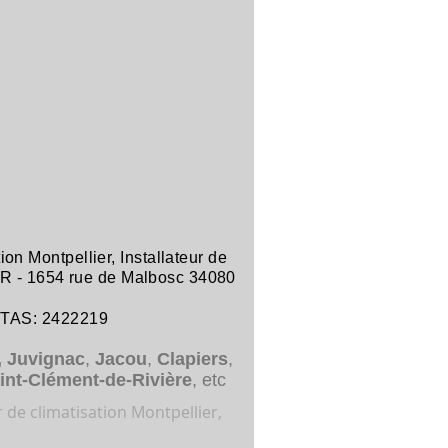
tion Montpellier
,
Installateur de
R -
1654 rue de Malbosc 34080
ITAS: 2422219
,
Juvignac
,
Jacou
,
Clapiers
,
int-Clément-de-Rivière
, etc
r de climatisation Montpellier,