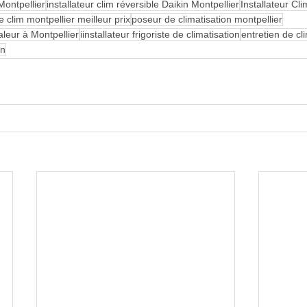
 Montpellier
installateur clim réversible Daikin Montpellier
Installateur Cl
 clim montpellier meilleur prix
poseur de climatisation montpellier
aleur à Montpellier
iinstallateur frigoriste de climatisation
entretien de cl
on