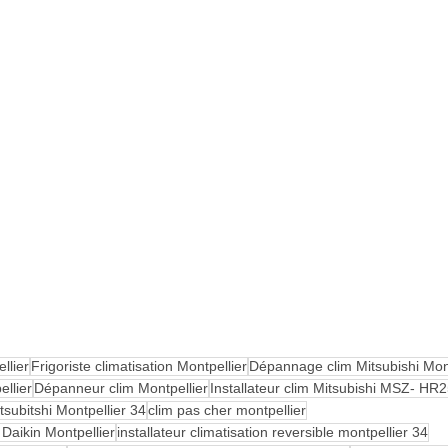
llier
Frigoriste climatisation Montpellier
Dépannage clim Mitsubishi Mont
ellier
Dépanneur clim Montpellier
Installateur clim Mitsubishi MSZ- HR
itsubitshi Montpellier 34
clim pas cher montpellier
Daikin Montpellier
installateur climatisation reversible montpellier 34