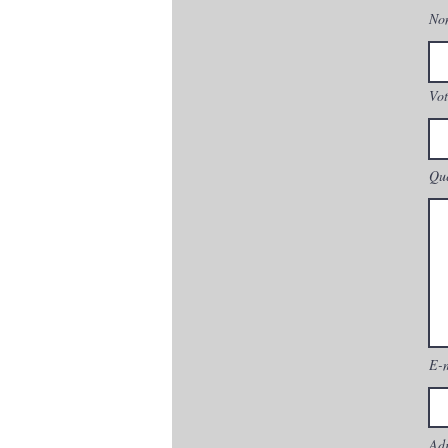
No
Vot
Que
E-
Adr