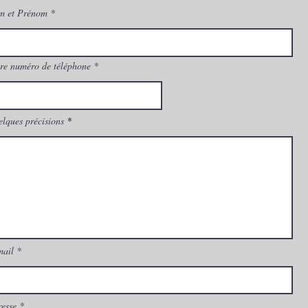
m et Prénom
re numéro de téléphone
lques précisions
mail
esse