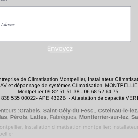
Envoyez
ntreprise de
Climatisation Montpellier
,
Installateur Climatisa
 SAV et dépannage
de systèmes
Climatisation MONTPELLIE
Montpellier 09.82.51.51.38 - 06.68.52.64.75
38 535 00022- APE 4322B - Attestation de capacité VER
entours :
Grabels
,
Saint-Gély-du Fesc
,,
Cstelnau-le-lez
das
,
Pérols
,
Lattes
, Fabrègues,
Montferrier-sur-lez
,
Sa
ntpellier, Installation climatisation montpellier; installateu
ellier