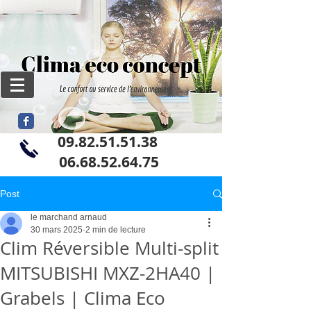
09.82.51.51.38
06
.68.52.64.75
Post
le marchand arnaud
30 mars 2025
2 min de lecture
Clim Réversible Multi-split
MITSUBISHI MXZ-2HA40 |
Grabels | Clima Eco