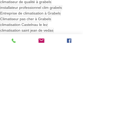
climatiseur de qualité à grabels
installateur professionnel clim grabels
Entreprise de climatisation à Grabels
Climatiseur pas cher à Grabels
climatisation Castelnau le lez
climatisation saint jean de vedas
climatisation combaillaux
climatisation st georges d'orques
Climatiseur à Grbels
Le Meilleur installateur de Clim à GRABELS
Entretien Clim à Grabels
Climatiseur Mitsubishi pour plusieurs pièces à Grabels
Pose Bi-split à Grabels
Dépannage Clim à Grabels
Climatiseurr faible consommation à Grabels
Poseur de Clim à Grabels
Quelle climatiseur pour plusieurs pièces à Grabels
Clim Multi-split MXZ-2HA40 Mitsubishi à Grabels
Climatiseur silencieux à Grabels